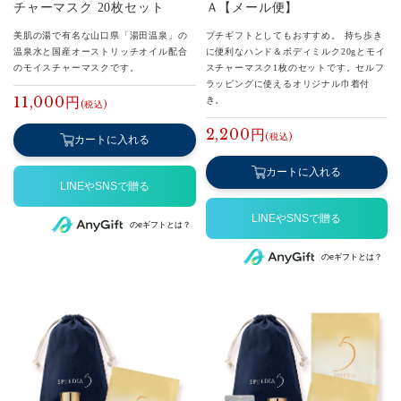
チャーマスク 20枚セット
Ａ【メール便】
美肌の湯で有名な山口県「湯田温泉」の
プチギフトとしてもおすすめ。 持ち歩き
温泉水と国産オーストリッチオイル配合
に便利なハンド＆ボディミルク20gとモイ
のモイスチャーマスクです。
スチャーマスク1枚のセットです。セルフ
ラッピングに使えるオリジナル巾着付
11,000円
き。
2,200円
カートに入れる
カートに入れる
のeギフトとは？
のeギフトとは？