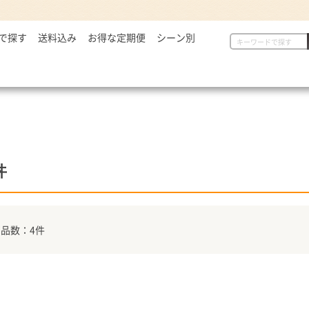
で探す
2,999円
送料込み
お得な定期便
シーン別
初めての方へ
具
定番セット商品
漬物・薬味
,000～5,000円
一人暮らしの方へ
惣菜
漬物・薬味
汁物
,001～7,000円
贈り物に
から揚げ
紅生姜
とん汁
,001円～
定番セット商品
豚しょうが焼
お新香
牛すい
牛すき
キムチ
お弁当におすすめ
麺類
唐辛子
丼
ダチョウ肉
とろろ
焼サーモン
牛たん
品数：4件
常温食品
介護・健康食品
吉野
缶飯（非常食）
トク牛（トクホ）
どんぶ
常温食品
介護食
箸・ス
雑貨