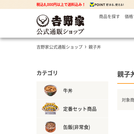
税込8,000円以上で送料込み！
商品を探す
価格
～
牛丼の
3
丼もの
5
牛丼の具
吉野家公式通販ショップ
親子丼
7
豚丼の具
焼鶏丼の具
親子丼の具
カテゴリ
親子
牛焼肉の具
牛丼
対象商
カレー
定番セット商品
カレー・ハヤシ
缶飯(非常食)