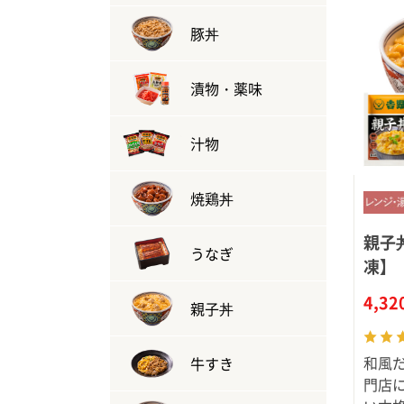
豚丼
漬物・薬味
汁物
焼鶏丼
親子
うなぎ
凍】
4,3
親子丼
和風
牛すき
門店