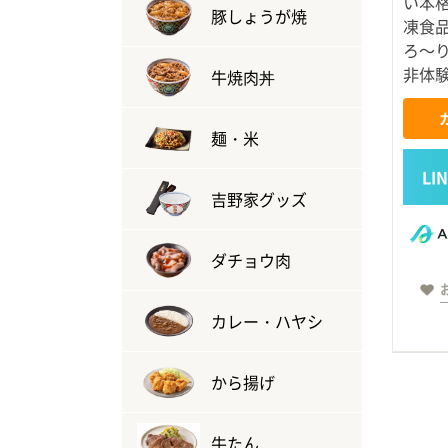
い本
豚しょうが焼
凍食
ろ～
非体
牛焼肉丼
麺・米
吉野家グッズ
ダチョウ肉
カレー・ハヤシ
から揚げ
牛たん