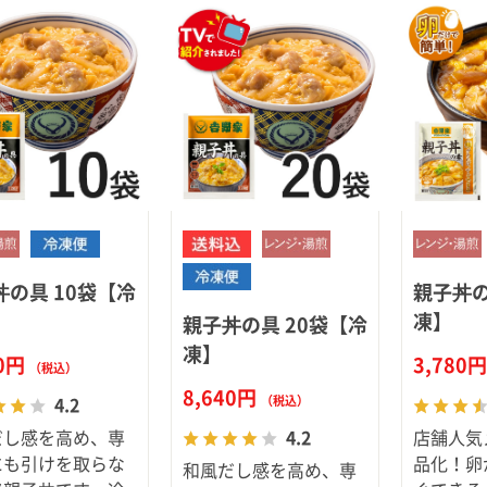
スキンケ
丼の具 10袋【冷
親子丼の
凍】
親子丼の具 20袋【冷
凍】
20円
3,780
（税込）
8,640円
（税込）
4.2
だし感を高め、専
店舗人気
4.2
にも引けを取らな
品化！卵
和風だし感を高め、専