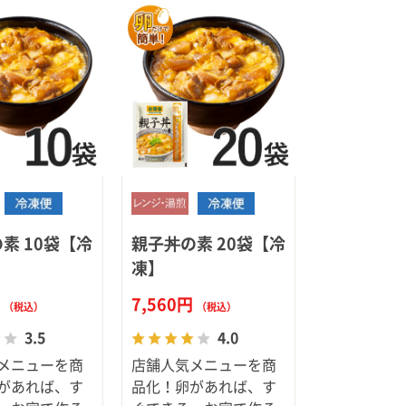
ア（SPEEDIA）
素 10袋【冷
親子丼の素 20袋【冷
凍】
円
7,560円
（税込）
（税込）
3.5
4.0
メニューを商
店舗人気メニューを商
があれば、す
品化！卵があれば、す