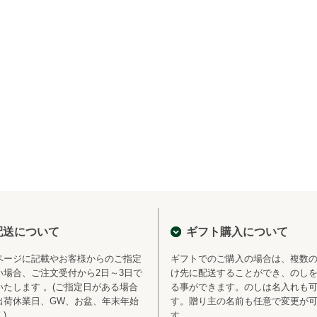
配送について
ギフト購入について
ページに記載やお客様からのご指定
ギフトでのご購入の場合は、複数
い場合、ご注文受付から2日～3日で
け先に配送することができ、のし
いたします 。(ご指定日がある場合
る事ができます。のしは名入れも
出荷休業日、GW、お盆、年末年始
す。贈り主の名前も任意で変更が
)
す。