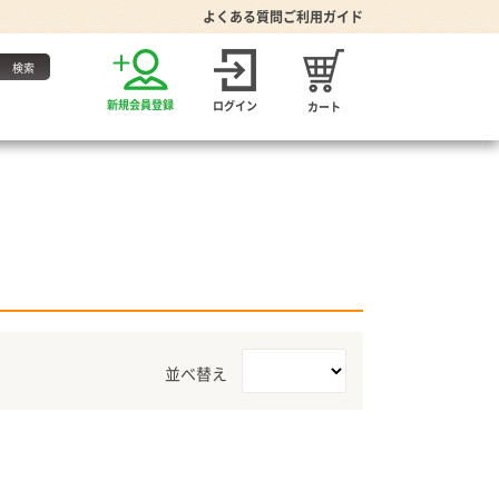
よくある質問
ご利用ガイド
お得な定期便
新規会員登録
ログイン
カート
・たれ
並べ替え
家グッズ
り・食器
プーン