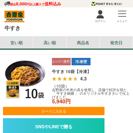
8,000
送料込み
税込
円以上購入で
ログイン
メニュー
牛すき
安い順
高い順
商品名
発売日
牛すき 10袋【冷凍】
4.3
（10袋）
吉野家の牛丼の具を使用し、店舗で好評を得た
「 牛すき鍋膳 」 のオリジナル牛すきタレで仕上
げました。
5,940円
カートに入れる