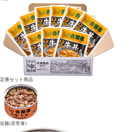
定番セット商品
缶飯(非常食)