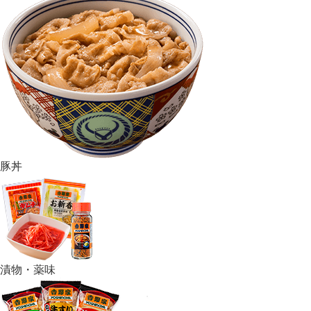
豚丼
漬物・薬味