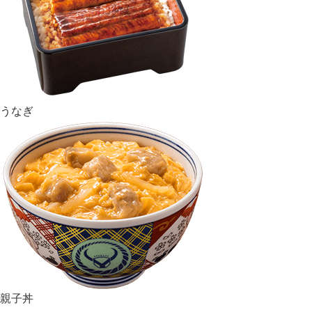
うなぎ
親子丼