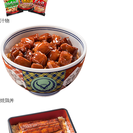
汁物
焼鶏丼