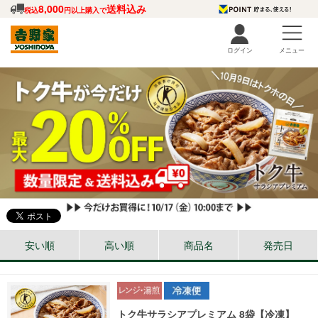
8,000
送料込み
税込
円以上購入で
ログイン
メニュー
安い順
高い順
商品名
発売日
トク牛サラシアプレミアム 8袋【冷凍】