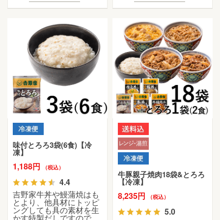
味付とろろ3袋(6食)【冷
凍】
1,188円
（税込）
牛豚親子焼肉18袋&とろろ
4.4
【冷凍】
吉野家牛丼や鰻蒲焼はも
8,235円
（税込）
とより、他具材にトッピ
ングしても具の素材を生
5.0
かす特製だしですので、