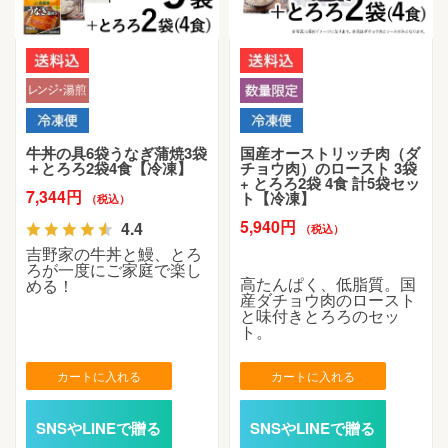
牛丼の具6袋うなぎ蒲焼3袋
国産オーストリッチ肉（ダ
＋とろろ2袋4食【冷凍】
チョウ肉）のロースト 3袋
+ とろろ2袋 4食 計5袋セッ
7,344円
ト【冷凍】
（税込）
5,940円
4.4
（税込）
吉野家の牛丼と鰻、とろ
ろが一度にご家庭で楽し
高たんぱく、低脂質。国
める！
産ダチョウ肉のロースト
と味付きとろろのセッ
ト。
カートに入れる
カートに入れる