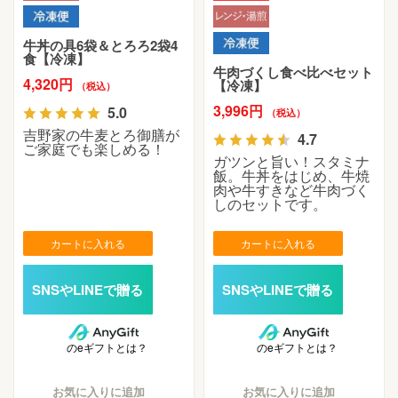
牛丼の具6袋＆とろろ2袋4
食【冷凍】
牛肉づくし食べ比べセット
4,320円
【冷凍】
（税込）
3,996円
5.0
（税込）
吉野家の牛麦とろ御膳が
4.7
ご家庭でも楽しめる！
ガツンと旨い！スタミナ
飯。牛丼をはじめ、牛焼
肉や牛すきなど牛肉づく
しのセットです。
カートに入れる
カートに入れる
のeギフトとは？
のeギフトとは？
お気に入りに追加
お気に入りに追加