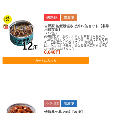
吉野家 缶飯焼塩さば丼12缶セット【非常
用保存食】
（12缶）
高機能玄米「金のいぶき」と具材は水産系の
「焼塩さば」をたっぷりのせ、常温で食せる初
の「ご飯缶詰」が登場です！ 具材は、「焼塩さ
ば」をたっぷり使用。更なる健康志向を追求し
た一品に仕上げました。
8,640円
カートに入れる
焼鶏丼の具 20袋【冷凍】