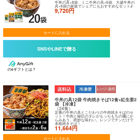
牛丼の具×8袋、ミニ牛丼の具×6袋、大盛牛丼の
具×6袋の家族でシェアにもおすすめなセット♪
9,720円
カートに入れる
のeギフトとは？
牛丼の具12袋 牛肉焼きそば12食+紅生姜2
袋 【冷凍】
（24食）
定番の牛丼の具とこだわりの牛肉焼きそばのセ
ット！牛肉と秘伝のタレがもっちもちの麺にか
らみあう、絶妙な味わい。レンジでチンだけで
本格焼きそば！
11,664円
カートに入れる