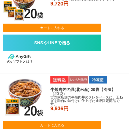
9,720円
カートに入れる
のeギフトとは？
牛焼肉丼の具(北米産) 20袋【冷凍】
（20袋）
吉野家店舗の牛焼肉丼のタレをベースに、玉ね
ぎを独自の味付けに仕上げた通販限定商品で
す。
9,936円
カートに入れる