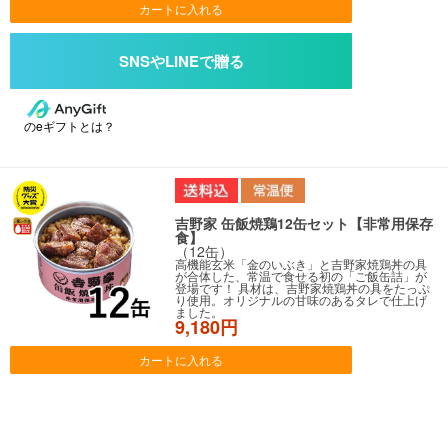
カートに入れる
のeギフトとは？
吉野家 缶飯焼鶏12缶セット【非常用保存
食】
（12缶）
高機能玄米「金のいぶき」と吉野家焼鶏丼の具
が合体した、常温で食せる初の「ご飯缶詰」が
登場です！ 具材は、吉野家焼鶏丼の具をたっぷ
り使用。オリジナルの甘味のあるタレで仕上げ
ました。
9,180円
カートに入れる