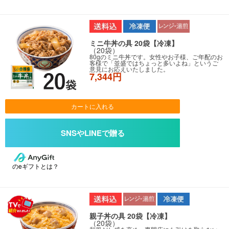
ミニ牛丼の具 20袋【冷凍】
（20袋）
80gのミニ牛丼です。女性やお子様、ご年配のお
客様で「並盛ではちょっと多いよね」というご
意見にお応えいたしました。
7,344円
カートに入れる
のeギフトとは？
親子丼の具 20袋【冷凍】
（20袋）