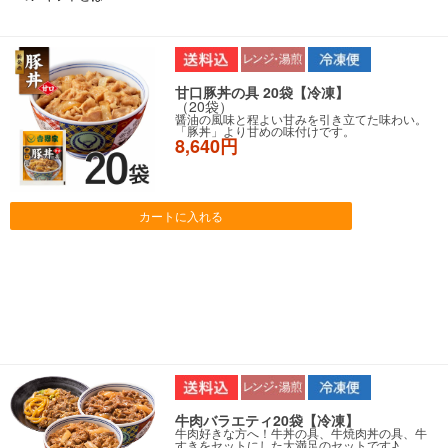
甘口豚丼の具 20袋【冷凍】
（20袋）
醤油の風味と程よい甘みを引き立てた味わい。
「豚丼」より甘めの味付けです。
8,640円
カートに入れる
牛肉バラエティ20袋【冷凍】
牛肉好きな方へ！牛丼の具、牛焼肉丼の具、牛
すきをセットにした大満足のセットです♪