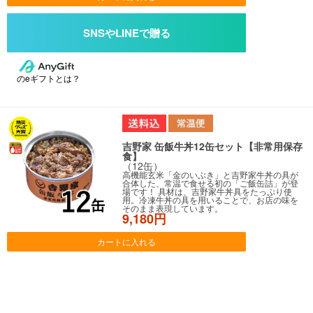
のeギフトとは？
吉野家 缶飯牛丼12缶セット【非常用保存
食】
（12缶）
高機能玄米「金のいぶき」と吉野家牛丼の具が
合体した、常温で食せる初の「ご飯缶詰」が登
場です！ 具材は、吉野家牛丼具をたっぷり使
用。冷凍牛丼の具を用いることで、お店の味を
そのまま表現しています。
9,180円
カートに入れる