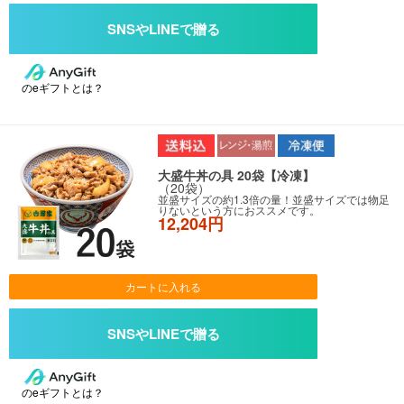
のeギフトとは？
大盛牛丼の具 20袋【冷凍】
（20袋）
並盛サイズの約1.3倍の量！並盛サイズでは物足
りないという方におススメです。
12,204円
カートに入れる
のeギフトとは？