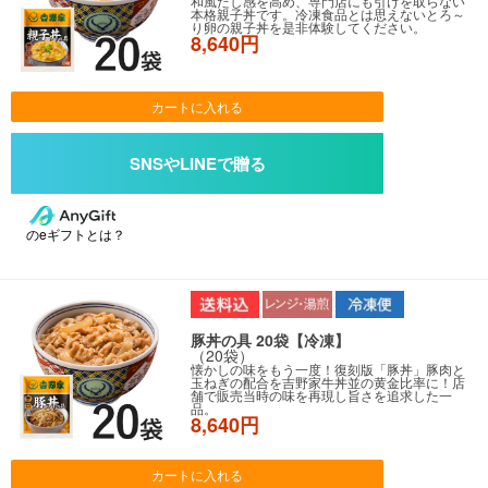
和風だし感を高め、専門店にも引けを取らない
本格親子丼です。冷凍食品とは思えないとろ～
り卵の親子丼を是非体験してください。
8,640円
カートに入れる
のeギフトとは？
豚丼の具 20袋【冷凍】
（20袋）
懐かしの味をもう一度！復刻版「豚丼」豚肉と
玉ねぎの配合を吉野家牛丼並の黄金比率に！店
舗で販売当時の味を再現し旨さを追求した一
品。
8,640円
カートに入れる