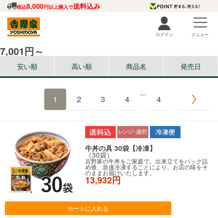
8,000
送料込み
税込
円以上購入で
ログイン
メニュー
7,001円～
安い順
高い順
商品名
発売日
...
1
2
3
4
4
牛丼の具 30袋【冷凍】
（30袋）
吉野家の牛丼をご家庭で。出来立てをパック詰
め後、急速冷凍することにより、お店の味をそ
のままお届けいたします。
13,932円
カートに入れる