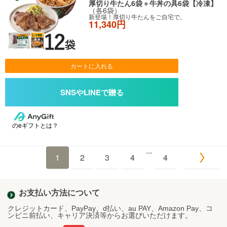
厚切り牛たん6袋＋牛丼の具6袋【冷凍】
（各6袋）
新登場！厚切り牛たんをご自宅で。
11,340円
カートに入れる
のeギフトとは？
...
1
2
3
4
4
お支払い方法について
クレジットカード、PayPay、d払い、au PAY、Amazon Pay、コ
ンビニ前払い、キャリア決済等からお選びいただけます。