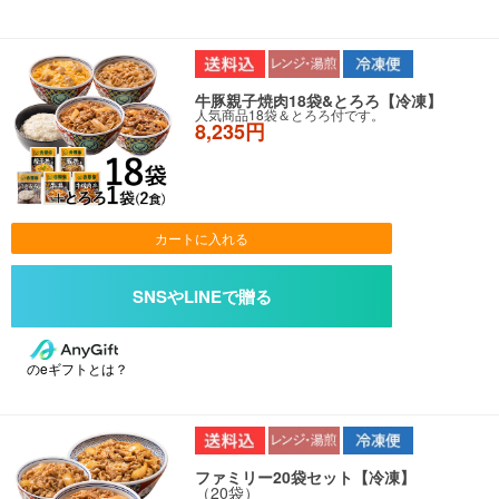
牛豚親子焼肉18袋&とろろ【冷凍】
人気商品18袋＆とろろ付です。
8,235円
カートに入れる
のeギフトとは？
ファミリー20袋セット【冷凍】
（20袋）