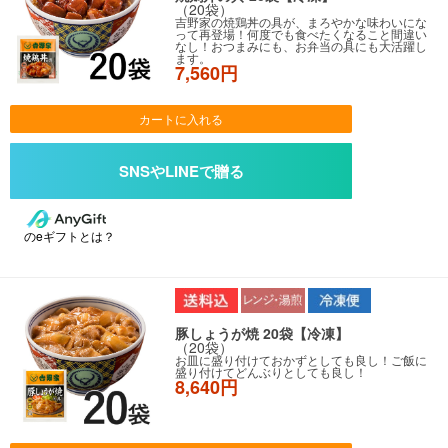
（20袋）
吉野家の焼鶏丼の具が、まろやかな味わいにな
って再登場！何度でも食べたくなること間違い
なし！おつまみにも、お弁当の具にも大活躍し
ます。
7,560円
カートに入れる
のeギフトとは？
豚しょうが焼 20袋【冷凍】
（20袋）
お皿に盛り付けておかずとしても良し！ご飯に
盛り付けてどんぶりとしても良し！
8,640円