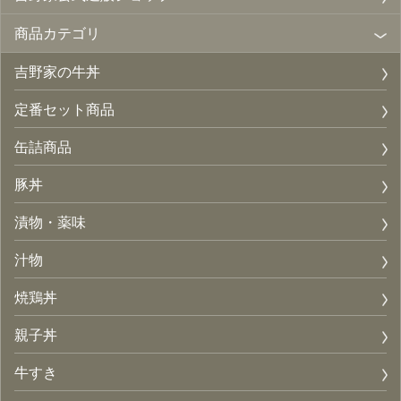
商品カテゴリ
吉野家の牛丼
定番セット商品
缶詰商品
豚丼
漬物・薬味
汁物
焼鶏丼
親子丼
牛すき