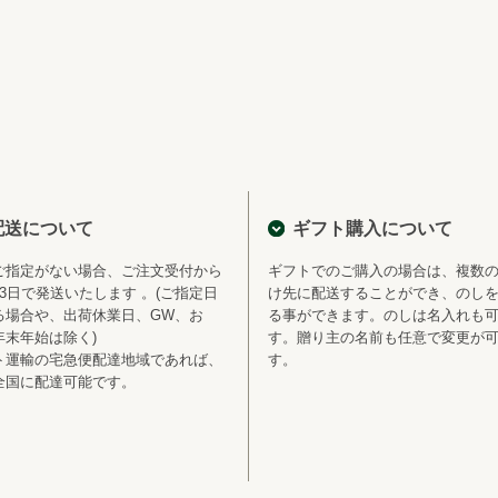
配送について
ギフト購入について
ご指定がない場合、ご注文受付から
ギフトでのご購入の場合は、複数
～3日で発送いたします 。(ご指定日
け先に配送することができ、のし
る場合や、出荷休業日、GW、お
る事ができます。のしは名入れも
年末年始は除く)
す。贈り主の名前も任意で変更が
ト運輸の宅急便配達地域であれば、
す。
全国に配達可能です。