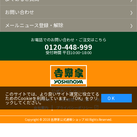
お問い合わせ
メールニュース登録・解除
お電話でのお問い合わせ・ご注文はこちら
0120-448-999
受付時間 平日10:00~18:00
公式ホームページ
このサイトでは、より良いサイト運営に役立てる
ためのCookieを利用しています。「OK」をクリ
O K
ご利用規約
特定商取引法に基づく表示
ックしてください。
会社案内
プライバシーポリシー
Copyright ©
2018
吉野家公式通販ショップ All Rights Reserved.