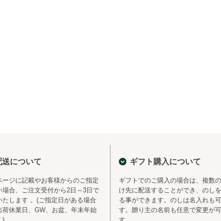
配送について
ギフト購入について
ページに記載やお客様からのご指定
ギフトでのご購入の場合は、複数
い場合、ご注文受付から2日～3日で
け先に配送することができ、のし
いたします 。(ご指定日がある場合
る事ができます。のしは名入れも
出荷休業日、GW、お盆、年末年始
す。贈り主の名前も任意で変更が
)
す。