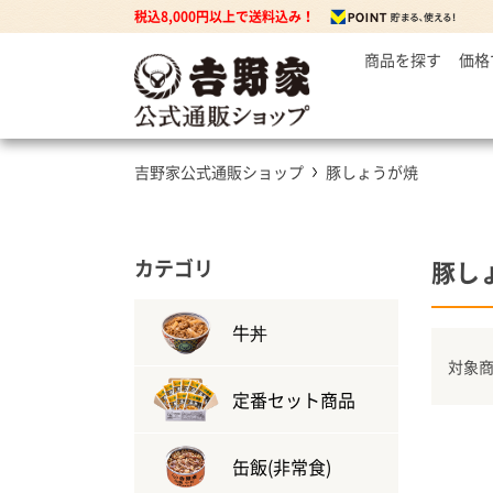
税込8,000円以上で送料込み！
商品を探す
価格
～
牛丼の
3
丼もの
5
牛丼の具
吉野家公式通販ショップ
豚しょうが焼
7
豚丼の具
焼鶏丼の具
親子丼の具
カテゴリ
豚し
牛焼肉の具
牛丼
対象商
カレー
定番セット商品
カレー・ハヤシ
缶飯(非常食)