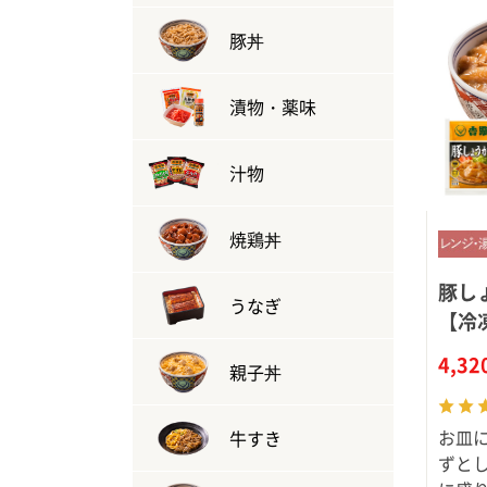
豚丼
漬物・薬味
汁物
焼鶏丼
豚し
うなぎ
【冷
4,3
親子丼
お皿
牛すき
ずと