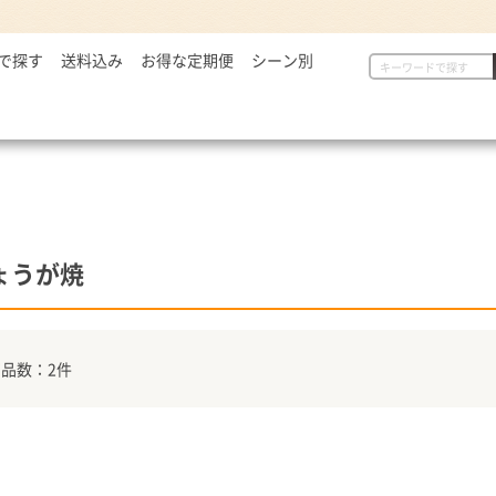
で探す
2,999円
送料込み
お得な定期便
シーン別
初めての方へ
具
定番セット商品
漬物・薬味
,000～5,000円
一人暮らしの方へ
惣菜
漬物・薬味
汁物
,001～7,000円
贈り物に
から揚げ
紅生姜
とん汁
,001円～
定番セット商品
豚しょうが焼
お新香
牛すい
牛すき
キムチ
お弁当におすすめ
麺類
唐辛子
ょうが焼
ダチョウ肉
とろろ
焼サーモン
牛たん
品数：2件
常温食品
介護・健康食品
吉野
缶飯（非常食）
トク牛（トクホ）
どんぶ
常温食品
介護食
箸・ス
雑貨