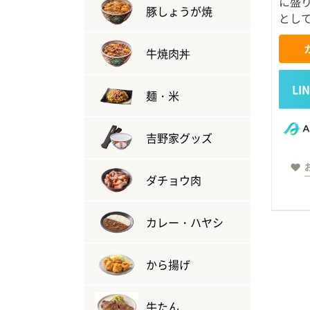
に盛
豚しょうが焼
とし
牛焼肉丼
麺・米
吉野家グッズ
ダチョウ肉
カレー・ハヤシ
から揚げ
牛たん