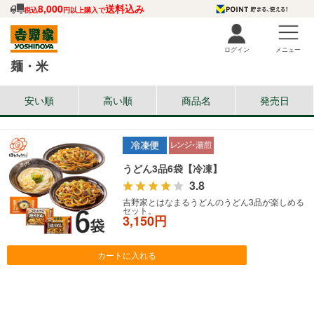
8,000
送料込み
税込
円以上購入で
ログイン
メニュー
麺・米
安い順
高い順
商品名
発売日
うどん3品6袋【冷凍】
3.8
吉野家とはなまるうどんのうどん3品が楽しめる
セット。
3,150円
カートに入れる