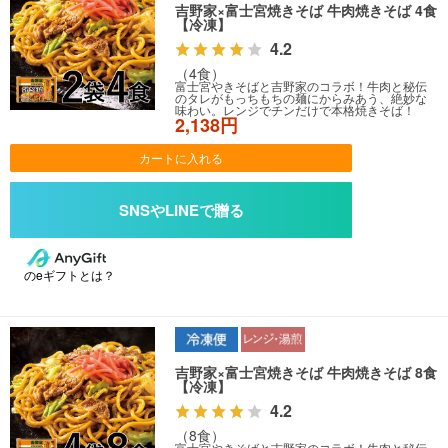
吉野家×富士宮焼きそば 牛肉焼きそば 4食
【冷凍】
4.2
（4食）
富士宮やきそばと吉野家のコラボ！牛肉と秘伝
のタレがもっちもちの麺にからみあう、絶妙な
味わい。レンジでチンだけで本格焼きそば！
2,138円
カートに入れる
のeギフトとは？
吉野家×富士宮焼きそば 牛肉焼きそば 8食
【冷凍】
4.2
（8食）
富士宮やきそばと吉野家のコラボ！牛肉と秘伝