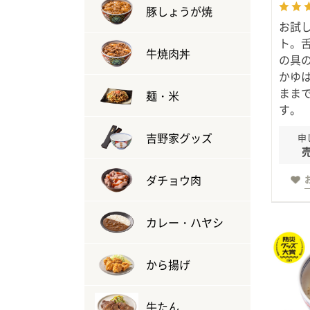
豚しょうが焼
お試
ト。
牛焼肉丼
の具
かゆ
まま
麺・米
す。
吉野家グッズ
申
ダチョウ肉
カレー・ハヤシ
から揚げ
牛たん