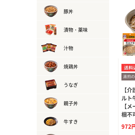
豚丼
漬物・薬味
汁物
焼鶏丼
うなぎ
【介
ルト
親子丼
【メ
梱不
牛すき
972