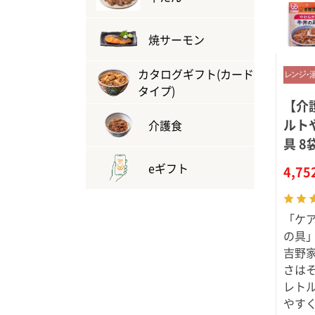
焼サーモン
カタログギフト(カード
タイプ)
【介
ルト
介護食
具 8
eギフト
4,7
「ケア
の具
吉野
さは
レト
やす