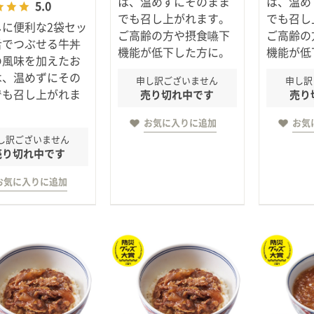
は、温めずにそのまま
は、温め
5.0
でも召し上がれます。
でも召し
しに便利な2袋セッ
ご高齢の方や摂食嚥下
ご高齢の
舌でつぶせる牛丼
機能が低下した方に。
機能が低
の風味を加えたお
は、温めずにその
申し訳ございません
申し訳
でも召し上がれま
売り切れ中です
売り
お気に入りに追加
お気
し訳ございません
売り切れ中です
お気に入りに追加