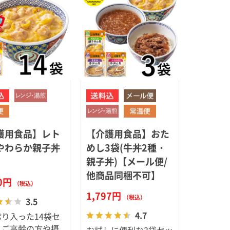
護用食品】レト
【介護用食品】おた
やわらか親子丼
めし3袋(牛丼2種・
親子丼)【メール便/
他商品同梱不可】
00円
（税込）
1,797円
（税込）
3.5
4.7
り入った14袋セ
！ご高齢の方や摂