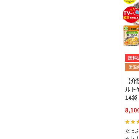
【介
ルト
14袋
8,1
たっぷ
ット