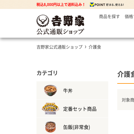
税込8,000円以上で送料込み！
商品を探す
価格
～
牛丼の
3
丼もの
5
牛丼の具
吉野家公式通販ショップ
介護食
7
豚丼の具
焼鶏丼の具
親子丼の具
カテゴリ
介護
牛焼肉の具
牛丼
対象商
カレー
定番セット商品
カレー・ハヤシ
缶飯(非常食)