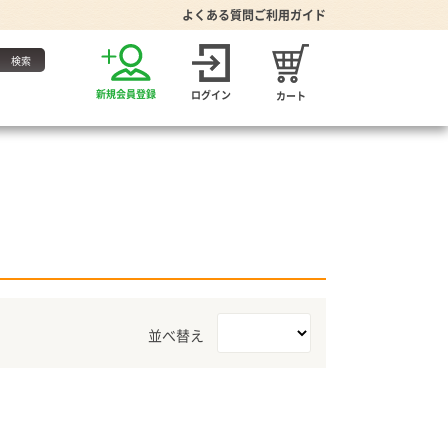
よくある質問
ご利用ガイド
お得な定期便
新規会員登録
ログイン
カート
・たれ
並べ替え
家グッズ
り・食器
プーン