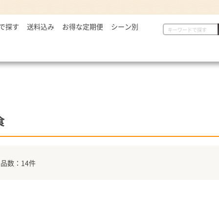
で探す
2,999円
送料込み
お得な定期便
シーン別
初めての方へ
具
定番セット商品
漬物・薬味
,000～5,000円
一人暮らしの方へ
惣菜
漬物・薬味
汁物
,001～7,000円
贈り物に
から揚げ
紅生姜
とん汁
,001円～
定番セット商品
豚しょうが焼
お新香
牛すい
牛すき
キムチ
お弁当におすすめ
麺類
唐辛子
食
ダチョウ肉
とろろ
焼サーモン
牛たん
品数：14件
常温食品
介護・健康食品
吉野
缶飯（非常食）
トク牛（トクホ）
どんぶ
常温食品
介護食
箸・ス
雑貨