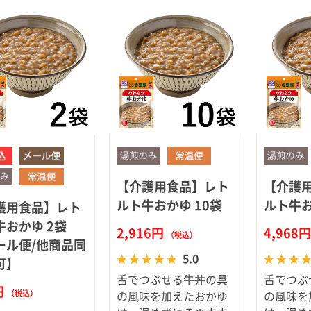
スキンケ
【介護用食品】レト
【介護
ルト牛おかゆ 10袋
ルト牛お
護用食品】レト
牛おかゆ 2袋
2,916円
4,968
（税込）
ール便/他商品同
5.0
可】
舌でつぶせる牛丼の具
舌でつぶ
円
（税込）
の風味を加えたおかゆ
の風味を