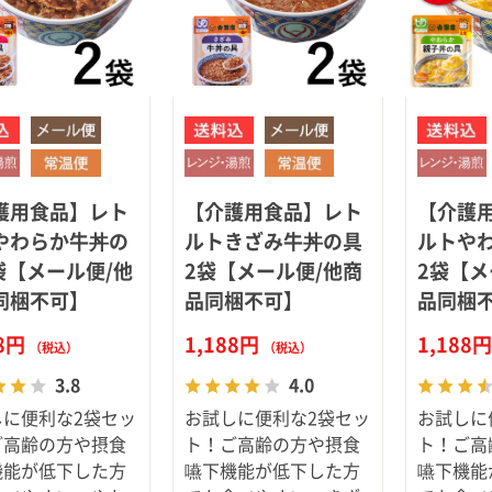
護用食品】レト
【介護用食品】レト
【介護
やわらか牛丼の
ルトきざみ牛丼の具
ルトや
2袋【メール便/他
2袋【メール便/他商
2袋【メ
同梱不可】
品同梱不可】
品同梱
88円
1,188円
1,188
（税込）
（税込）
3.8
4.0
しに便利な2袋セッ
お試しに便利な2袋セッ
お試しに
ご高齢の方や摂食
ト！ご高齢の方や摂食
ト！ご高
機能が低下した方
嚥下機能が低下した方
嚥下機能