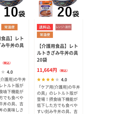
用食品】レト
ざみ牛丼の具
【介護用食品】レト
ルトきざみ牛丼の具
20袋
円
（税込）
11,664円
（税込）
4.0
(介護用)の牛丼
4.0
レトルト版が
「ケア用(介護用)の牛丼
食嚥下機能が
の具」のレトルト版が
方でも食べや
登場！摂食嚥下機能が
牛丼の具、吉
低下した方でも食べや
丼の美味しさ
すい刻み牛丼の具、吉