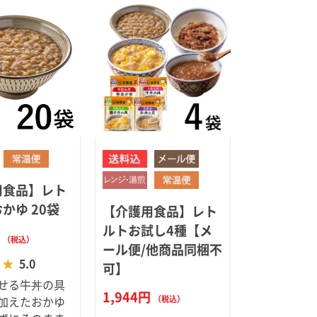
ア（SPEEDIA）
用食品】レト
かゆ 20袋
【介護用食品】レト
ルトお試し4種【メ
円
（税込）
ール便/他商品同梱不
5.0
可】
せる牛丼の具
1,944円
（税込）
加えたおかゆ