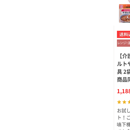
【介
ルト
具 
商品
1,1
お試
ト！
嚥下