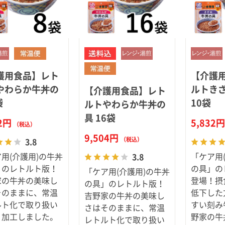
護用食品】レト
【介護
やわらか牛丼の
ルトき
【介護用食品】レト
袋
10袋
ルトやわらか牛丼の
具 16袋
52円
5,832
（税込）
9,504円
（税込）
3.8
用(介護用)の牛丼
「ケア用
3.8
」のレトルト版！
の具」の
「ケア用(介護用)の牛丼
家の牛丼の美味し
登場！摂
の具」のレトルト版！
そのままに、常温
低下した
吉野家の牛丼の美味し
ルト化で取り扱い
すい刻み
さはそのままに、常温
く加工しました。
野家の牛
レトルト化で取り扱い