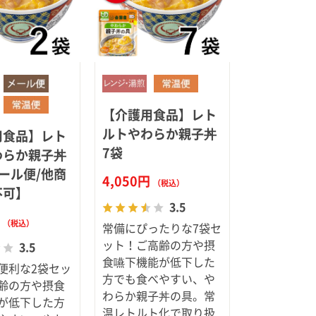
【介護用食品】レト
ルトやわらか親子丼
用食品】レト
7袋
わらか親子丼
ール便/他商
4,050円
（税込）
不可】
3.5
円
（税込）
常備にぴったりな7袋セ
ット！ご高齢の方や摂
3.5
食嚥下機能が低下した
便利な2袋セッ
方でも食べやすい、や
齢の方や摂食
わらか親子丼の具。常
が低下した方
温レトルト化で取り扱