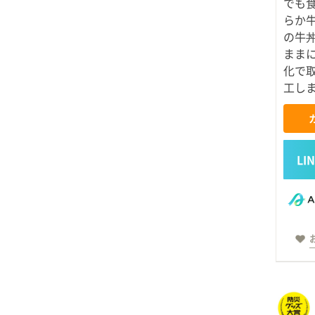
でも
らか
の牛
まま
化で
工し