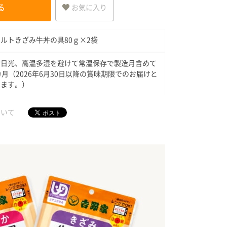
る
お気に入り
ルトきざみ牛丼の具80ｇ×2袋
射日光、高温多湿を避けて常温保存で製造月含めて
カ月（2026年6月30日以降の賞味期限でのお届けと
ります。）
ついて