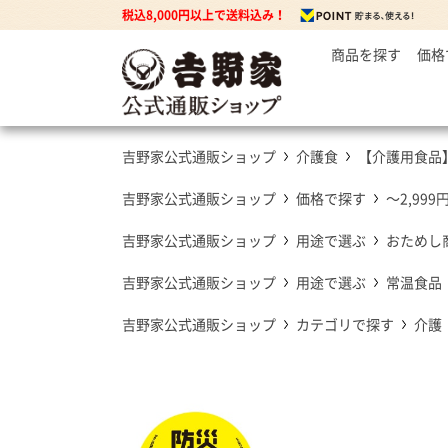
税込8,000円以上で送料込み！
商品を探す
価格
～
牛丼の
3
丼もの
5
牛丼の具
吉野家公式通販ショップ
介護食
【介護用食品
7
豚丼の具
焼鶏丼の具
吉野家公式通販ショップ
価格で探す
～2,999
親子丼の具
吉野家公式通販ショップ
用途で選ぶ
おためし
牛焼肉の具
吉野家公式通販ショップ
用途で選ぶ
常温食品
吉野家公式通販ショップ
カテゴリで探す
介護
カレー
カレー・ハヤシ