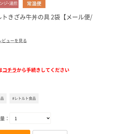
ア（SPEEDIA）
トきざみ牛丼の具 2袋【メール便/
レビューを見る
は
コチラ
から手続きしてください
食品
#レトルト食品
量：