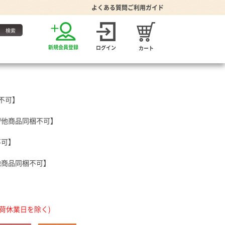
よくある質問
ご利用ガイド
お得な定期便
新規会員登録
ログイン
カート
・たれ
不可】
/他商品同梱不可】
不可】
他商品同梱不可】
家グッズ
り・食器
プーン
出荷休業日を除く)