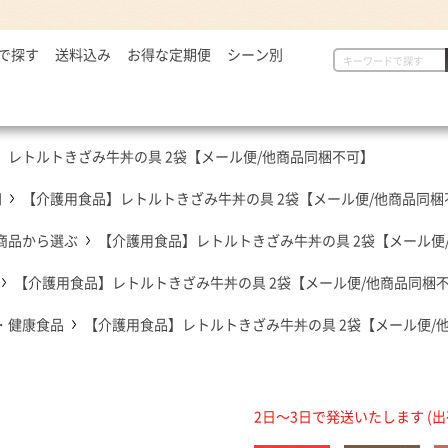
で探す
2,999円
送料込み
お得な定期便
シーン別
初めての方へ
具
定番セット商品
漬物・薬味
,000～5,000円
一人暮らしの方へ
惣菜
漬物・薬味
汁物
,001～7,000円
贈り物に
から揚げ
紅生姜
とん汁
】レトルトきざみ牛丼の具 2袋【メール便/他商品同梱不可】
,001円～
定番セット商品
豚しょうが焼
お新香
牛すい
牛すき
キムチ
円
【介護用食品】レトルトきざみ牛丼の具 2袋【メール便/他商品同梱
お弁当におすすめ
麺類
唐辛子
商品から選ぶ
【介護用食品】レトルトきざみ牛丼の具 2袋【メール便
ダチョウ肉
とろろ
焼サーモン
【介護用食品】レトルトきざみ牛丼の具 2袋【メール便/他商品同梱
牛たん
・健康食品
【介護用食品】レトルトきざみ牛丼の具 2袋【メール便/
常温食品
介護・健康食品
吉野
缶飯（非常食）
トク牛（トクホ）
どんぶ
常温食品
介護食
箸・ス
2日～3日で発送いたします (
雑貨