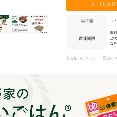
カートに入れ
内容量
レト
直
賞味期限
19
な
お支払いについて
配送に