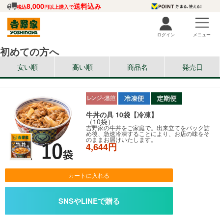
8,000
送料込み
税込
円以上購入で
ログイン
メニュー
初めての方へ
安い順
高い順
商品名
発売日
牛丼の具 10袋【冷凍】
（10袋）
吉野家の牛丼をご家庭で。出来立てをパック詰
め後、急速冷凍することにより、お店の味をそ
のままお届けいたします。
4,644円
カートに入れる