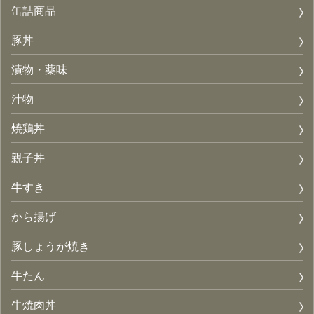
缶詰商品
豚丼
漬物・薬味
汁物
焼鶏丼
親子丼
牛すき
から揚げ
豚しょうが焼き
牛たん
牛焼肉丼