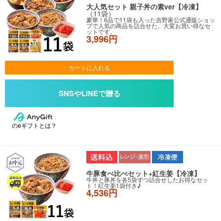
大人気セット 親子丼の素ver【冷凍】
（11袋）
豪華！6品で11袋も入った吉野家公式通販ショッ
プで人気の商品を詰合せた、大変お買い得なセ
ットです。
3,996円
カートに入れる
のeギフトとは？
牛豚食べ比べセット+紅生姜【冷凍】
牛丼と豚丼を各5袋ずつ詰合せしたお得なセッ
ト！紅生姜1袋付き♪
4,536円