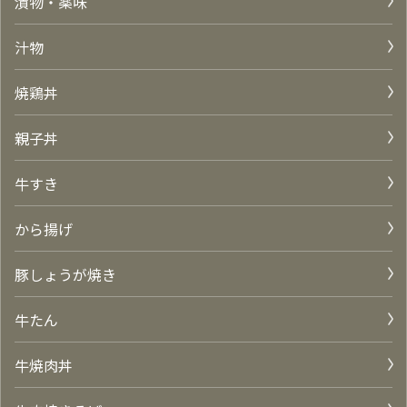
漬物・薬味
汁物
焼鶏丼
親子丼
牛すき
から揚げ
豚しょうが焼き
牛たん
牛焼肉丼