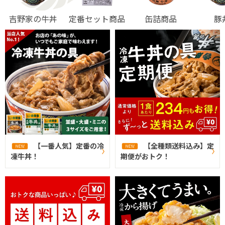
吉野家の牛丼
定番セット商品
缶詰商品
豚
【一番人気】定番の冷
【全種類送料込み】定
凍牛丼！
期便がおトク！