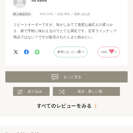
no name
購入確認済み
年代:
50代
性別:
男性
職業:
会社員
リピートオーダーですが、味がしみてて適度な歯応えの柔らか
さ。家で手軽に味わえるのでとても満足です。定常ラインナップ
商品ではない？ですが販売されたらまた頼みたい。
参考になった
0
Like!
0
もっと見る
絞り込み
表示：新しい順
すべてのレビューをみる