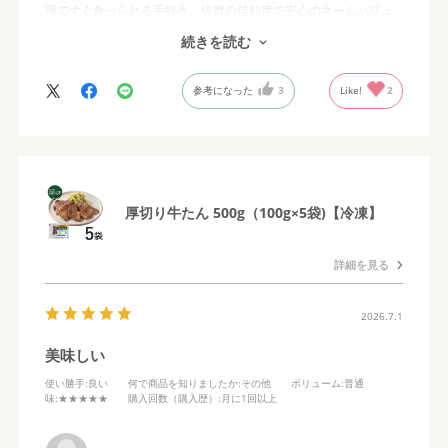
理ですぐ食べられる手軽さ、抜群の信頼度で安心のネームバリュ
ー、安定の美味しさで、大変喜ばれました。ありがとうございま
続きを読む
す！
参考になった
3
Like!
2
厚切り牛たん 500g（100g×5袋)【冷凍】
詳細を見る
2026.7.1
美味しい
使い勝手
:良い
何で商品を知りましたか
:その他
ボリューム
:普通
味
:★★★★★
購入回数（購入歴）
:月に1回以上