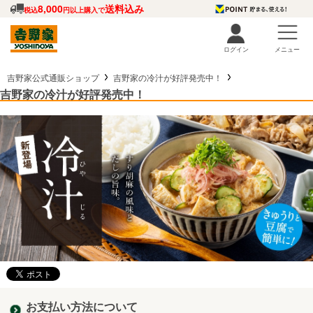
8,000
送料込み
税込
円以上購入で
ログイン
メニュー
吉野家公式通販ショップ
吉野家の冷汁が好評発売中！
吉野家の冷汁が好評発売中！
お支払い方法について