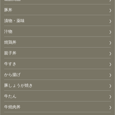
豚丼
漬物・薬味
汁物
焼鶏丼
親子丼
牛すき
から揚げ
豚しょうが焼き
牛たん
牛焼肉丼