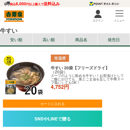
8,000
送料込み
税込
円以上購入で
ログイン
メニュー
牛すい
安い順
高い順
商品名
発売日
牛すい 20袋【フリーズドライ】
（20袋）
スープのように飲める牛すい！お茶漬けとして
ご飯にかけても、葱とごま油を足して中華スー
プ風にしてもOK！
4,752円
カートに入れる