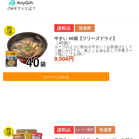
のeギフトとは？
牛すい 40袋【フリーズドライ】
（40袋）
スープのように飲める牛すい！お茶漬けとして
ご飯にかけても、葱とごま油を足して中華スー
プ風にしてもOK！
9,504円
カートに入れる