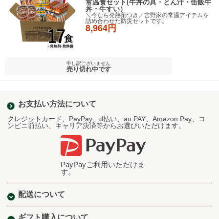
常温食セット(牛丼の具・とん汁・缶飯牛
丼・牛すい）
＼今なら発熱剤つき／吉野家の常温アイテムを
詰め合わせた防災セットです。
8,964円
申し訳ございません
売り切れ中です
お支払い方法について
クレジットカード、PayPay、d払い、au PAY、Amazon Pay、コ
ンビニ前払い、キャリア決済等からお選びいただけます。
PayPayご利用いただけま
す。
配送について
ギフト購入について