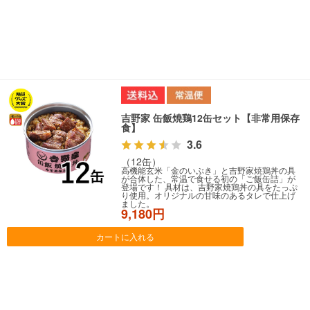
吉野家 缶飯焼鶏12缶セット【非常用保存
食】
3.6
（12缶）
高機能玄米「金のいぶき」と吉野家焼鶏丼の具
が合体した、常温で食せる初の「ご飯缶詰」が
登場です！ 具材は、吉野家焼鶏丼の具をたっぷ
り使用。オリジナルの甘味のあるタレで仕上げ
ました。
9,180円
カートに入れる