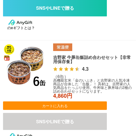
のeギフトとは？
吉野家 牛豚缶飯詰め合わせセット【非常
用保存食】
4.3
（6缶）
高機能玄米「金のいぶき」と吉野家の人気冷凍
商品が合体した「缶飯」！ 具材は、吉野家の人
気商品をたっぷり使用。牛丼味と豚丼味の2種の
詰め合わせセットになります。
4,860円
カートに入れる