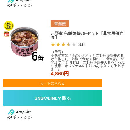
のeギフトとは？
吉野家 缶飯焼鶏6缶セット【非常用保存
食】
3.6
（6缶）
高機能玄米「金のいぶき」と吉野家焼鶏丼の具
が合体した、常温で食せる初の「ご飯缶詰」が
登場です！ 具材は、吉野家焼鶏丼の具をたっぷ
り使用。オリジナルの甘味のあるタレで仕上げ
ました。
4,860円
カートに入れる
のeギフトとは？