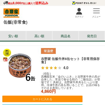
8,000
送料込み
税込
円以上購入で
ログイン
メニュー
缶飯(非常食)
安い順
高い順
商品名
発売日
吉野家 缶飯牛丼6缶セット【非常用保存
食】
4.0
（6缶）
高機能玄米「金のいぶき」と吉野家牛丼の具が
合体した、常温で食せる初の「ご飯缶詰」が登
場です！ 具材は、吉野家牛丼具をたっぷり使
用。冷凍牛丼の具を用いることで、お店の味を
そのまま表現しています。
4,860円
カートに入れる