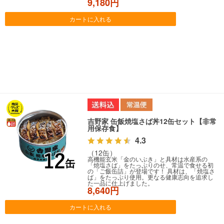
9,180円
カートに入れる
吉野家 缶飯焼塩さば丼12缶セット【非常
用保存食】
4.3
（12缶）
高機能玄米「金のいぶき」と具材は水産系の
「焼塩さば」をたっぷりのせ、常温で食せる初
の「ご飯缶詰」が登場です！ 具材は、「焼塩さ
ば」をたっぷり使用。更なる健康志向を追求し
た一品に仕上げました。
8,640円
カートに入れる