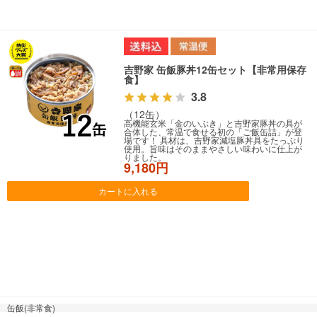
吉野家 缶飯豚丼12缶セット【非常用保存
食】
3.8
（12缶）
高機能玄米「金のいぶき」と吉野家豚丼の具が
合体した、常温で食せる初の「ご飯缶詰」が登
場です！ 具材は、吉野家減塩豚丼具をたっぷり
使用。旨味はそのままやさしい味わいに仕上が
りました。
9,180円
カートに入れる
缶飯(非常食)