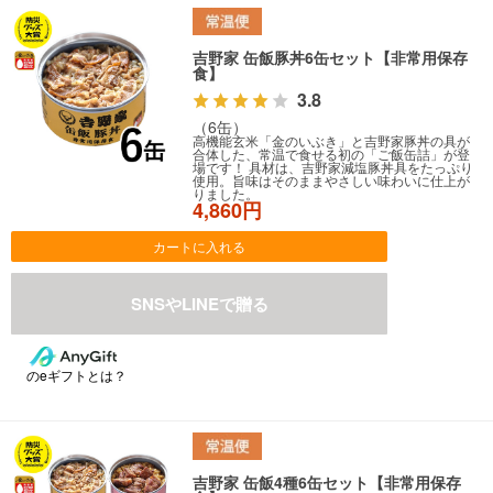
吉野家 缶飯豚丼6缶セット【非常用保存
食】
3.8
（6缶）
高機能玄米「金のいぶき」と吉野家豚丼の具が
合体した、常温で食せる初の「ご飯缶詰」が登
場です！ 具材は、吉野家減塩豚丼具をたっぷり
使用。旨味はそのままやさしい味わいに仕上が
りました。
4,860円
カートに入れる
のeギフトとは？
吉野家 缶飯4種6缶セット【非常用保存