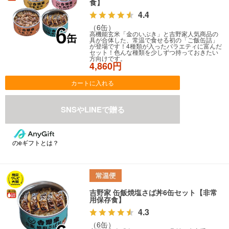
食】
4.4
（6缶）
高機能玄米「金のいぶき」と吉野家人気商品の
具が合体した、常温で食せる初の「ご飯缶詰」
が登場です！4種類が入ったバラエティに富んだ
セット！色んな種類を少しずつ持っておきたい
方向けです。
4,860円
カートに入れる
のeギフトとは？
吉野家 缶飯焼塩さば丼6缶セット【非常
用保存食】
4.3
（6缶）