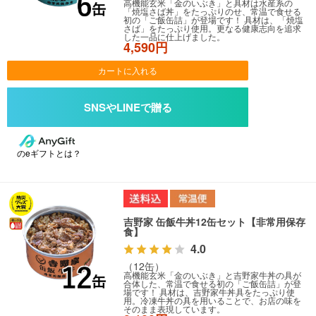
高機能玄米「金のいぶき」と具材は水産系の
「焼塩さば丼」をたっぷりのせ、常温で食せる
初の「ご飯缶詰」が登場です！ 具材は、「焼塩
さば」をたっぷり使用。更なる健康志向を追求
した一品に仕上げました。
4,590円
カートに入れる
のeギフトとは？
吉野家 缶飯牛丼12缶セット【非常用保存
食】
4.0
（12缶）
高機能玄米「金のいぶき」と吉野家牛丼の具が
合体した、常温で食せる初の「ご飯缶詰」が登
場です！ 具材は、吉野家牛丼具をたっぷり使
用。冷凍牛丼の具を用いることで、お店の味を
そのまま表現しています。