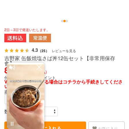
2日～3日で発送いたします。
4.3
（25）
レビューを見る
吉野家 缶飯焼塩さば丼12缶セット【非常用保存
食】
8,640円
(税込)
付与Vポイント：
43ポイント
Vポイントを利用する場合は
コチラ
から手続きしてくださ
い
商品番号：
666227
数量：
カートに入れる
お気に入り