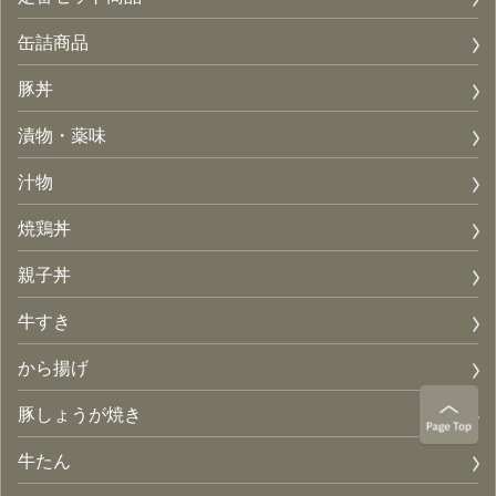
缶詰商品
豚丼
漬物・薬味
汁物
焼鶏丼
親子丼
牛すき
から揚げ
豚しょうが焼き
牛たん