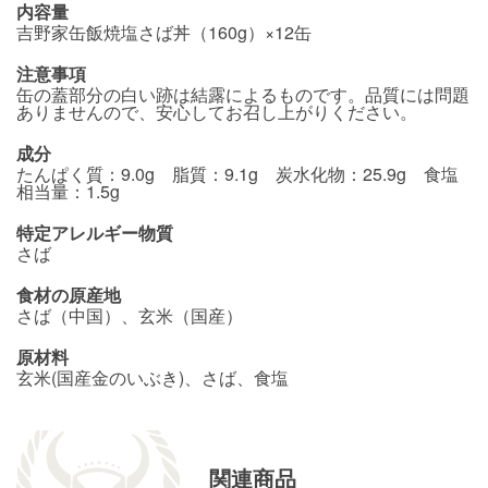
内容量
吉野家缶飯焼塩さば丼（160g）×12缶
注意事項
缶の蓋部分の白い跡は結露によるものです。品質には問題
ありませんので、安心してお召し上がりください。
成分
たんぱく質：9.0g 脂質：9.1g 炭水化物：25.9g 食塩
相当量：1.5g
特定アレルギー物質
さば
食材の原産地
さば（中国）、玄米（国産）
原材料
玄米(国産金のいぶき)、さば、食塩
関連商品