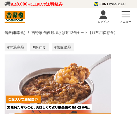
8,000
送料込み
税込
円以上購入で
ログイン
メニュー
缶飯(非常食)
吉野家 缶飯焼塩さば丼12缶セット【非常用保存食】
#常温商品
#保存食
#缶飯単品