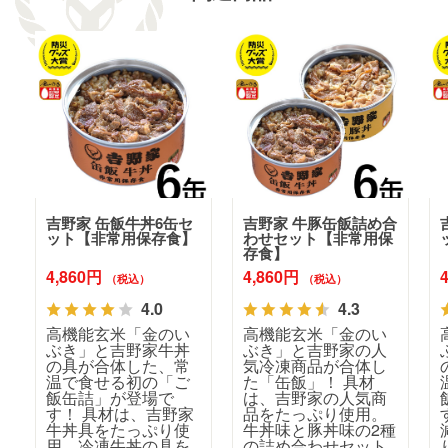
吉野家 缶飯牛丼6缶セ
吉野家 牛豚缶飯詰め合
ット【非常用保存食】
わせセット【非常用保
存食】
4,860円
4,860円
（税込）
（税込）
4.0
4.3
高機能玄米「金のい
高機能玄米「金のい
ぶき」と吉野家牛丼
ぶき」と吉野家の人
の具が合体した、常
気冷凍商品が合体し
温で食せる初の「ご
た「缶飯」！ 具材
飯缶詰」が登場で
は、吉野家の人気商
す！ 具材は、吉野家
品をたっぷり使用。
牛丼具をたっぷり使
牛丼味と豚丼味の2種
用。冷凍牛丼の具を
の詰め合わせセット