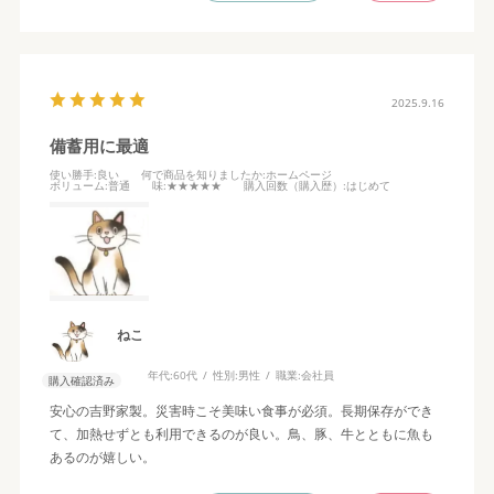
2025.9.16
備蓄用に最適
使い勝手
:良い
何で商品を知りましたか
:ホームページ
ボリューム
:普通
味
:★★★★★
購入回数（購入歴）
:はじめて
ねこ
年代:
60代
性別:
男性
職業:
会社員
購入確認済み
安心の吉野家製。災害時こそ美味い食事が必須。長期保存ができ
て、加熱せずとも利用できるのが良い。鳥、豚、牛とともに魚も
あるのが嬉しい。