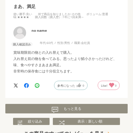
まあ、満足
使い勝手
:良い
何で商品を知りましたか
:その他
ボリューム
:普通
味
:★★★★
購入回数（購入歴）
:1年に1回未満～
no name
年代:
60代
性別:
男性
職業:
会社員
購入確認済み
賞味期限前の物との入れ替えで購入。
入れ替え前の物を食べてみる。思ったより鯖小さかったけれど、
味、食べやすさまあまあ満足。
非常時の保存食には十分役立ちます。
参考になった
0
Like!
0
もっと見る
絞り込み
表示：新しい順