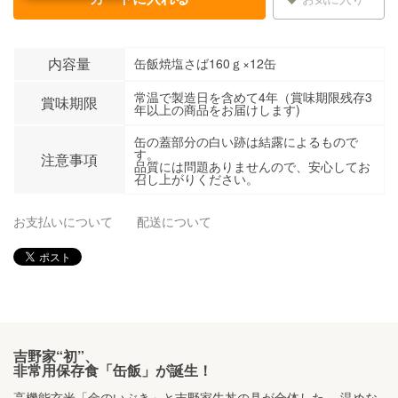
内容量
缶飯焼塩さば160ｇ×12缶
常温で製造日を含めて4年（賞味期限残存3
賞味期限
年以上の商品をお届けします)
缶の蓋部分の白い跡は結露によるもので
す。
注意事項
品質には問題ありませんので、安心してお
召し上がりください。
お支払いについて
配送について
吉野家“初”、
非常用保存食「缶飯」が誕生！
高機能玄米「金のいぶき」と吉野家牛丼の具が合体した、 温めな