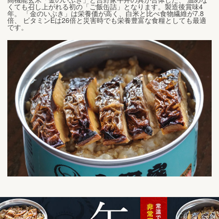
くても召し上がれる初の「ご飯缶詰」となります。製造後賞味4
年。 「金のいぶき」は栄養価が高く、白米と比べ食物繊維が7.8
倍、 ビタミンEは26倍と災害時でも栄養豊富な食糧としても最適
です。