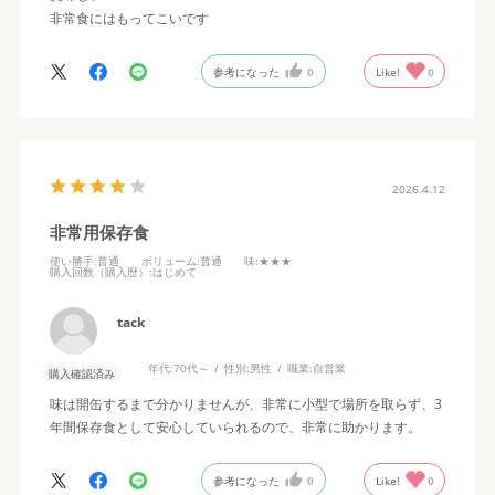
非常食にはもってこいです
参考になった
0
Like!
0
2026.4.12
非常用保存食
使い勝手
:普通
ボリューム
:普通
味
:★★★
購入回数（購入歴）
:はじめて
tack
年代:
70代～
性別:
男性
職業:
自営業
購入確認済み
味は開缶するまで分かりませんが、非常に小型で場所を取らず、3
年間保存食として安心していられるので、非常に助かります。
参考になった
0
Like!
0