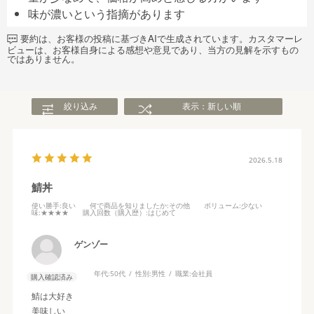
味が濃いという指摘があります
要約は、お客様の投稿に基づきAIで生成されています。カスタマーレ
ビューは、お客様自身による感想や意見であり、当方の見解を示すもの
ではありません。
絞り込み
表示：新しい順
2026.5.18
鯖丼
使い勝手
:良い
何で商品を知りましたか
:その他
ボリューム
:少ない
味
:★★★★
購入回数（購入歴）
:はじめて
ゲンゾー
年代:
50代
性別:
男性
職業:
会社員
購入確認済み
鯖は大好き
美味しい