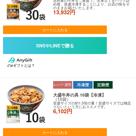
吉野家の牛丼をご家庭で。出来立てをパック詰
め後、急速冷凍することにより、お店の味をそ
のままお届けいたします。
13,932円
カートに入れる
のeギフトとは？
大盛牛丼の具 10袋【冷凍】
（10袋）
並盛サイズの約1.3倍の量！並盛サイズでは物足
りないという方におススメです。
6,102円
カートに入れる