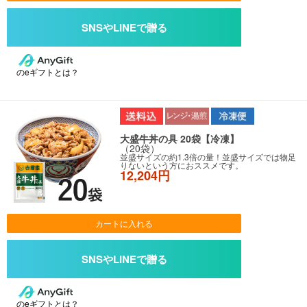
のeギフトとは？
大盛牛丼の具 20袋【冷凍】
（20袋）
並盛サイズの約1.3倍の量！並盛サイズでは物足
りないという方におススメです。
12,204円
カートに入れる
のeギフトとは？