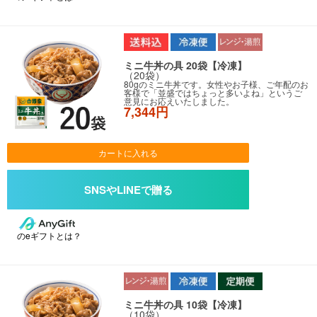
ミニ牛丼の具 20袋【冷凍】
（20袋）
80gのミニ牛丼です。女性やお子様、ご年配のお
客様で「並盛ではちょっと多いよね」というご
意見にお応えいたしました。
7,344円
カートに入れる
のeギフトとは？
ミニ牛丼の具 10袋【冷凍】
（10袋）