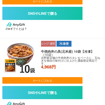
カートに入れる
のeギフトとは？
牛焼肉丼の具(北米産) 10袋【冷凍】
（10袋）
吉野家店舗の牛焼肉丼のタレをベースに、玉ね
ぎを独自の味付けに仕上げた通販限定商品で
す。
4,968円
カートに入れる