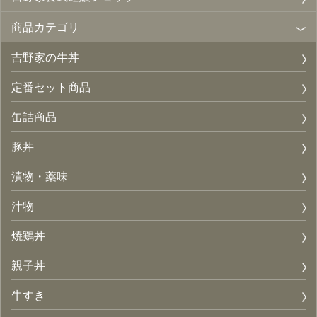
商品カテゴリ
吉野家の牛丼
定番セット商品
缶詰商品
豚丼
漬物・薬味
汁物
焼鶏丼
親子丼
牛すき