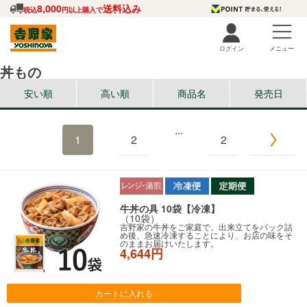
8,000
送料込み
税込
円以上購入で
ログイン
メニュー
丼もの
安い順
高い順
商品名
発売日
...
1
2
2
牛丼の具 10袋【冷凍】
（10袋）
吉野家の牛丼をご家庭で。出来立てをパック詰
め後、急速冷凍することにより、お店の味をそ
のままお届けいたします。
4,644円
カートに入れる