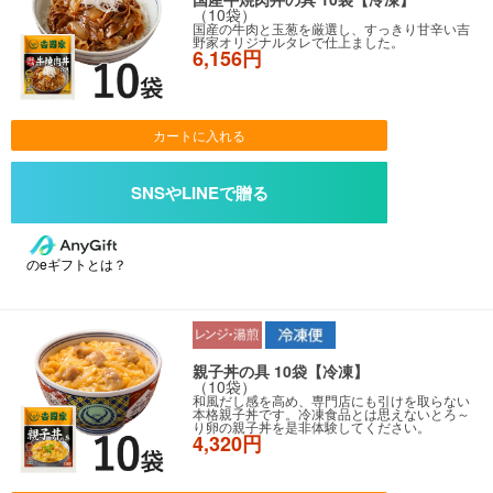
（10袋）
国産の牛肉と玉葱を厳選し、すっきり甘辛い吉
野家オリジナルタレで仕上ました。
6,156円
カートに入れる
のeギフトとは？
親子丼の具 10袋【冷凍】
（10袋）
和風だし感を高め、専門店にも引けを取らない
本格親子丼です。冷凍食品とは思えないとろ～
り卵の親子丼を是非体験してください。
4,320円