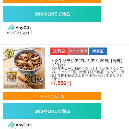
のeギフトとは？
トク牛サラシアプレミアム 20袋【冷凍】
（20袋）
【外食チェーン初のトクホ！】トク牛サラシア
プレミアム 20袋。特定保健用食品「トク牛」登
場！食後血糖値の上昇をゆるやかにするサラシ
ア配合。
11,556円
カートに入れる