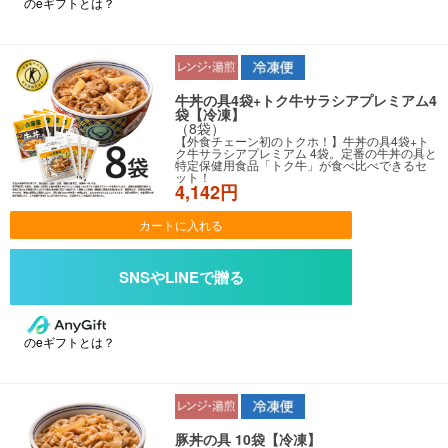
のeギフトとは？
牛丼の具4袋+トク牛サラシアプレミアム4
袋【冷凍】
（8袋）
【外食チェーン初のトクホ！】牛丼の具4袋+ト
ク牛サラシアプレミアム 4袋。定番の牛丼の具と
特定保健用食品「トク牛」が食べ比べできるセ
ット！
4,142円
カートに入れる
のeギフトとは？
豚丼の具 10袋【冷凍】