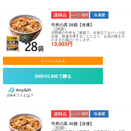
牛丼の具 28袋【冷凍】
（28袋）
吉野家の牛丼をご家庭で。出来立てをパック詰
め後、急速冷凍することにより、お店の味をそ
のままお届けいたします。
13,003円
カートに入れる
のeギフトとは？
牛丼の具 30袋【冷凍】
（30袋）