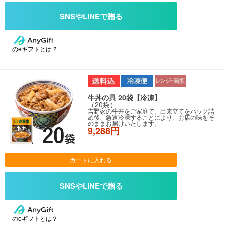
のeギフトとは？
牛丼の具 20袋【冷凍】
（20袋）
吉野家の牛丼をご家庭で。出来立てをパック詰
め後、急速冷凍することにより、お店の味をそ
のままお届けいたします。
9,288円
カートに入れる
のeギフトとは？