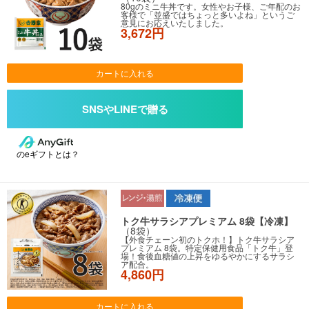
80gのミニ牛丼です。女性やお子様、ご年配のお
客様で「並盛ではちょっと多いよね」というご
意見にお応えいたしました。
3,672円
カートに入れる
のeギフトとは？
トク牛サラシアプレミアム 8袋【冷凍】
（8袋）
【外食チェーン初のトクホ！】トク牛サラシア
プレミアム 8袋。特定保健用食品「トク牛」登
場！食後血糖値の上昇をゆるやかにするサラシ
ア配合。
4,860円
カートに入れる