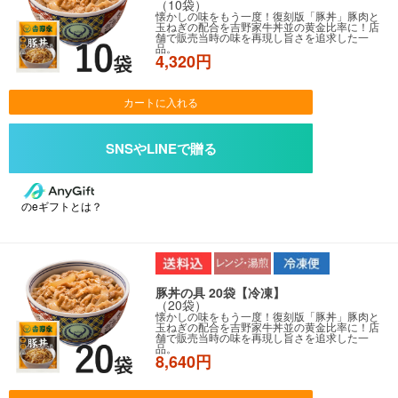
（10袋）
懐かしの味をもう一度！復刻版「豚丼」豚肉と
玉ねぎの配合を吉野家牛丼並の黄金比率に！店
舗で販売当時の味を再現し旨さを追求した一
品。
4,320円
カートに入れる
のeギフトとは？
豚丼の具 20袋【冷凍】
（20袋）
懐かしの味をもう一度！復刻版「豚丼」豚肉と
玉ねぎの配合を吉野家牛丼並の黄金比率に！店
舗で販売当時の味を再現し旨さを追求した一
品。
8,640円