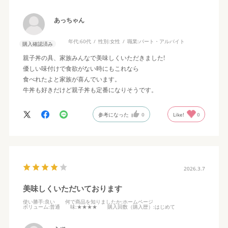
あっちゃん
年代:
60代
性別:
女性
職業:
パート・アルバイト
購入確認済み
親子丼の具、家族みんなで美味しくいただきました!
優しい味付けで食欲がない時にもこれなら
食べれたよと家族が喜んでいます。
牛丼も好きだけど親子丼も定番になりそうです。
参考になった
0
Like!
0
2026.3.7
美味しくいただいております
使い勝手
:良い
何で商品を知りましたか
:ホームページ
ボリューム
:普通
味
:★★★★
購入回数（購入歴）
:はじめて