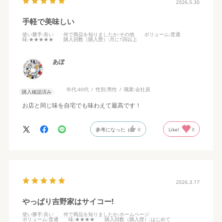
2026.5.30
手軽で美味しい
使い勝手
:良い
何で商品を知りましたか
:その他
ボリューム
:普通
味
:★★★★★
購入回数（購入歴）
:月に1回以上
あぼ
年代:
40代
性別:
男性
職業:
会社員
購入確認済み
お店と同じ味を自宅でも味わえて最高です！
参考になった
0
Like!
0
2026.3.17
やっぱり吉野家はサイコー!
使い勝手
:良い
何で商品を知りましたか
:ホームページ
ボリューム
:普通
味
:★★★★
購入回数（購入歴）
:はじめて