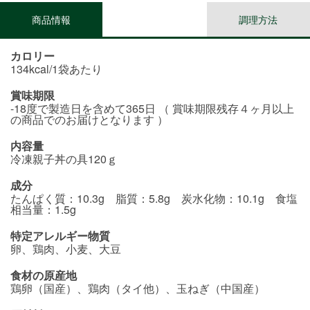
商品情報
調理方法
カロリー
134kcal/1袋あたり
賞味期限
-18度で製造日を含めて365日 （ 賞味期限残存４ヶ月以上
の商品でのお届けとなります ）
内容量
冷凍親子丼の具120ｇ
成分
たんぱく質：10.3g 脂質：5.8g 炭水化物：10.1g 食塩
相当量：1.5g
特定アレルギー物質
卵、鶏肉、小麦、大豆
食材の原産地
鶏卵（国産）、鶏肉（タイ他）、玉ねぎ（中国産）