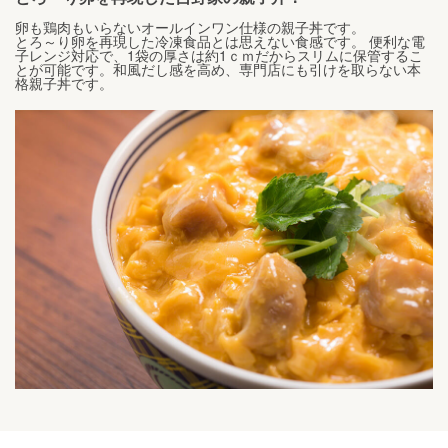
卵も鶏肉もいらないオールインワン仕様の親子丼です。
とろ～り卵を再現した冷凍食品とは思えない食感です。 便利な電
子レンジ対応で、1袋の厚さは約1ｃｍだからスリムに保管するこ
とが可能です。和風だし感を高め、専門店にも引けを取らない本
格親子丼です。