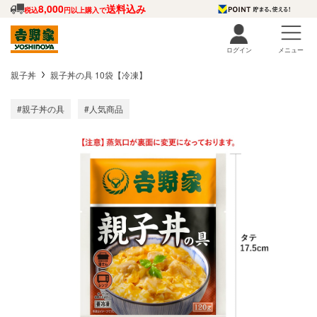
8,000
送料込み
税込
円以上購入で
ログイン
メニュー
親子丼
親子丼の具 10袋【冷凍】
#親子丼の具
#人気商品