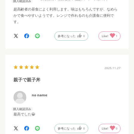
購入確認済み
超高齢者の昼食によく利用します。味はもちろんですが、なめら
かで食べやすいようです。レンジで作れるのも介護食に便利で
す。
参考になった
0
Like!
1
2025.11.27
親子で親子丼
no name
購入確認済み
最高でした😀
参考になった
0
Like!
0