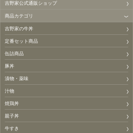
吉野家公式通販ショップ
商品カテゴリ
吉野家の牛丼
定番セット商品
缶詰商品
豚丼
漬物・薬味
汁物
焼鶏丼
親子丼
牛すき