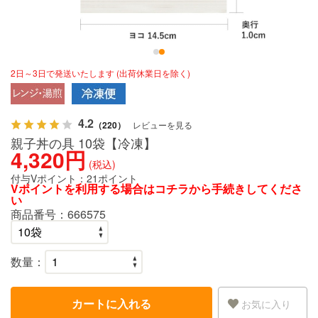
2日～3日で発送いたします (出荷休業日を除く)
4.2
（220）
レビューを見る
親子丼の具 10袋【冷凍】
4,320円
(税込)
付与Vポイント：
21ポイント
Vポイントを利用する場合は
コチラ
から手続きしてくださ
い
商品番号：
666575
数量：
カートに入れる
お気に入り