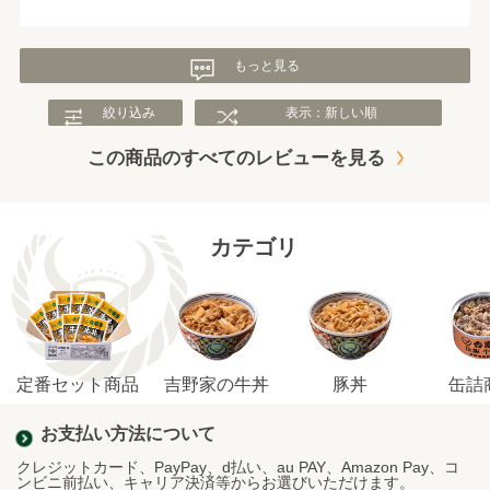
もっと見る
絞り込み
表示：新しい順
この商品のすべてのレビューを見る
カテゴリ
定番セット商品
吉野家の牛丼
豚丼
缶詰
お支払い方法について
クレジットカード、PayPay、d払い、au PAY、Amazon Pay、コ
ンビニ前払い、キャリア決済等からお選びいただけます。