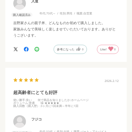
入道
年代:
70代～
性別:
男性
職業:
自営業
購入確認済み
吉野家さんの親子丼、どんなものか初めて購入しました。
家族みんなで美味しく楽しませていただいております。ありがと
うございます。
参考になった
0
Like!
0
2026.2.12
超高齢者にとても好評
使い勝手
:良い
何で商品を知りましたか
:ホームページ
ボリューム
:普通
味
:★★★★★
購入回数（購入歴）
:3ヶ月に1回未満～半年に1回
フジコ
年代:
50代
性別:
女性
職業:
パート・アルバイト