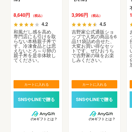
8,640円
3,996円
（税込）
（税込）
4.2
4.5
和風だし感を高め、
吉野家公式通販ショ
専門店にも引けを取
ップで人気の商品を6
らない本格親子丼で
品11袋詰め合せた、
す。冷凍食品とは思
大変お買い得なセッ
えないとろ～り卵の
トです。ぜひおうち
親子丼を是非体験し
で吉野家の味をお楽
てください。
しみください。
カートに入れる
カートに入れる
のeギフトとは？
のeギフトとは？