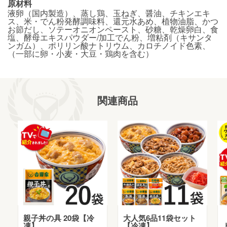
原材料
液卵（国内製造）、蒸し鶏、玉ねぎ、醤油、チキンエキ
ス、米・でん粉発酵調味料、還元水あめ、植物油脂、かつ
お節だし、ソテーオニオンペースト、砂糖、乾燥卵白、食
塩、酵母エキスパウダー/加工でん粉、増粘剤（キサンタ
ンガム）、ポリリン酸ナトリウム、カロチノイド色素、
（一部に卵・小麦・大豆・鶏肉を含む）
関連商品
親子丼の具 20袋【冷
大人気6品11袋セット
凍】
【冷凍】