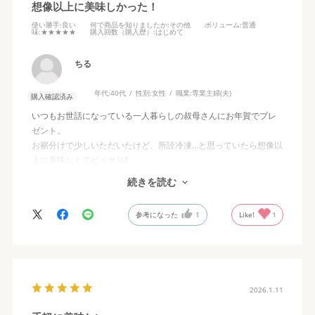
想像以上に美味しかった！
使い勝手
:良い
何で商品を知りましたか
:その他
ボリューム
:普通
味
:★★★★★
購入回数（購入歴）
:はじめて
ちる
年代:
40代
性別:
女性
職業:
専業主婦(夫)
購入確認済み
いつもお世話になっている一人暮らしの叔母さんにお年賀でプレ
ゼント。
お裾分けで少しいただいたけど、所詮冷凍…と思っていたら想像以
上に美味しくてビックリ‼️
お店の味に近かったです。
続きを読む
贈答物はお菓子など期限が短いと一人暮らしだと食べきれない
参考になった
1
Like!
1
し、ネタ切れにもなってきたので大変助かりました。
また利用したいと思います。
2026.1.11