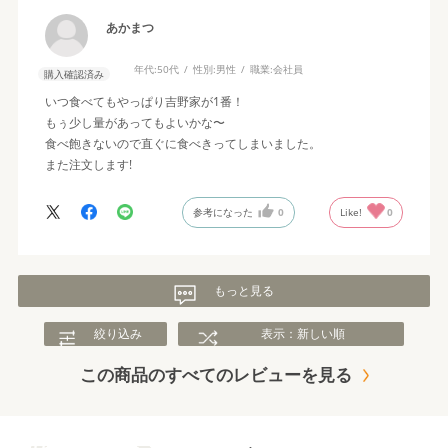
あかまつ
年代:
50代
性別:
男性
職業:
会社員
購入確認済み
いつ食べてもやっぱり吉野家が1番！
もぅ少し量があってもよいかな〜
食べ飽きないので直ぐに食べきってしまいました。
また注文します!
参考になった
0
Like!
0
もっと見る
絞り込み
表示：新しい順
この商品のすべてのレビューを見る