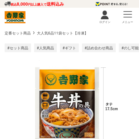
8,000
送料込み
税込
円以上購入で
ログイン
メニュー
定番セット商品
大人気6品11袋セット【冷凍】
#セット商品
#人気商品
#ギフト
#詰め合わせ商品
#のし可能