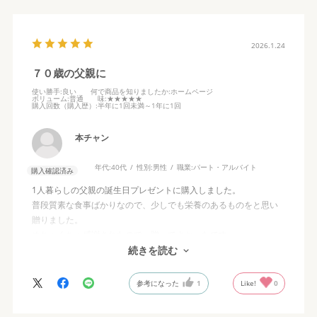
2026.1.24
７０歳の父親に
使い勝手
:良い
何で商品を知りましたか
:ホームページ
ボリューム
:普通
味
:★★★★★
購入回数（購入歴）
:半年に1回未満～1年に1回
本チャン
年代:
40代
性別:
男性
職業:
パート・アルバイト
購入確認済み
1人暮らしの父親の誕生日プレゼントに購入しました。
普段質素な食事ばかりなので、少しでも栄養のあるものをと思い
贈りました。
めちゃくちゃ感謝されたので、贈ってよかったです。
また来年も購入を検討中です
続きを読む
参考になった
1
Like!
0