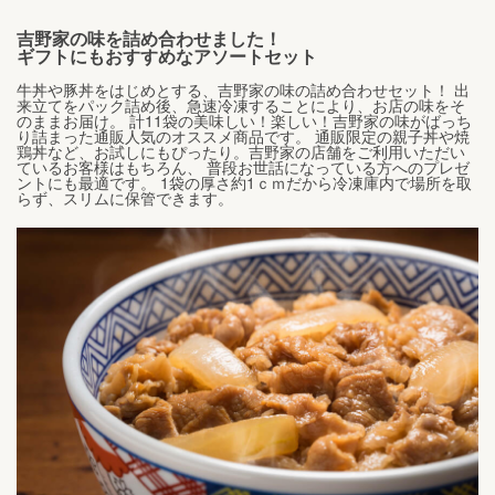
吉野家の味を詰め合わせました！
ギフトにもおすすめなアソートセット
牛丼や豚丼をはじめとする、吉野家の味の詰め合わせセット！ 出
来立てをパック詰め後、急速冷凍することにより、お店の味をそ
のままお届け。 計11袋の美味しい！楽しい！吉野家の味がばっち
り詰まった通販人気のオススメ商品です。 通販限定の親子丼や焼
鶏丼など、お試しにもぴったり。吉野家の店舗をご利用いただい
ているお客様はもちろん、 普段お世話になっている方へのプレゼ
ントにも最適です。 1袋の厚さ約1ｃｍだから冷凍庫内で場所を取
らず、スリムに保管できます。