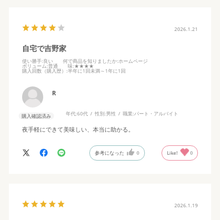
2026.1.21
自宅で吉野家
使い勝手
:良い
何で商品を知りましたか
:ホームページ
ボリューム
:普通
味
:★★★★
購入回数（購入歴）
:半年に1回未満～1年に1回
R
年代:
60代
性別:
男性
職業:
パート・アルバイト
購入確認済み
夜手軽にできて美味しい、本当に助かる。
参考になった
0
Like!
0
2026.1.19