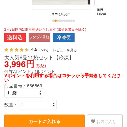
2～3日以内に順次発送いたします (出荷休業日を除く)
4.5
（535）
レビューを見る
大人気6品11袋セット【冷凍】
3,996円
(税込)
付与Vポイント：
19ポイント
Vポイントを利用する場合は
コチラ
から手続きしてくださ
い
商品番号：
666569
数量：
カートに入れる
お気に入り