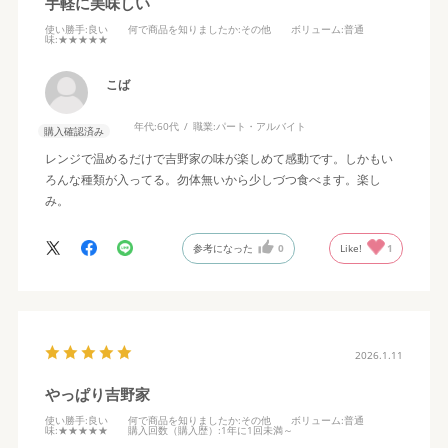
手軽に美味しい
使い勝手
:良い
何で商品を知りましたか
:その他
ボリューム
:普通
味
:★★★★★
こば
年代:
60代
職業:
パート・アルバイト
購入確認済み
レンジで温めるだけで吉野家の味が楽しめて感動です。しかもい
ろんな種類が入ってる。勿体無いから少しづつ食べます。楽し
み。
参考になった
0
Like!
1
2026.1.11
やっぱり吉野家
使い勝手
:良い
何で商品を知りましたか
:その他
ボリューム
:普通
味
:★★★★★
購入回数（購入歴）
:1年に1回未満～