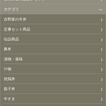
カテゴリ
吉野家の牛丼
定番セット商品
缶詰商品
豚丼
漬物・薬味
汁物
焼鶏丼
親子丼
牛すき