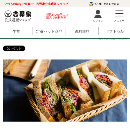
いつもの味をご家庭で。吉野家公式通販ショップ
税込8,000円以上
購入で送料無料
ログイン
メニュー
野菜たっぷり♪ビーフサンドイッチ
牛丼
定番セット商品
送料無料
ギフト商品
2018/06/21 00:00