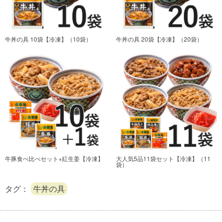
牛丼の具 10袋【冷凍】
（10袋）
牛丼の具 20袋【冷凍】
（20袋）
牛豚食べ比べセット+紅生姜【冷凍】
大人気5品11袋セット【冷凍】
（11
袋）
タグ：
牛丼の具