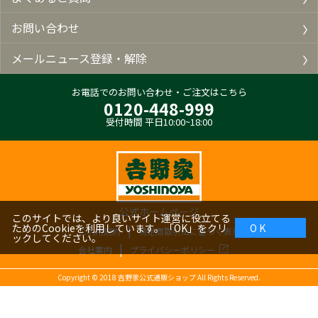
お問い合わせ
メールニュース登録・解除
お電話でのお問い合わせ・ご注文はこちら
0120-448-999
受付時間 平日10:00~18:00
公式ホームページ
このサイトでは、より良いサイト運営に役立てる
ためのCookieを利用しています。「OK」をクリ
O K
ご利用規約
特定商取引法に基づく表示
ックしてください。
会社案内
プライバシーポリシー
Copyright ©
2018
吉野家公式通販ショップ All Rights Reserved.