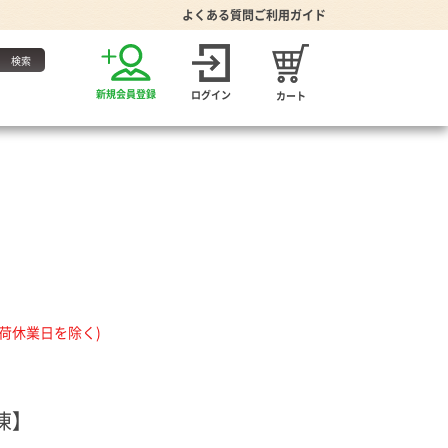
よくある質問
ご利用ガイド
お得な定期便
新規会員登録
ログイン
カート
・たれ
出荷休業日を除く)
家グッズ
り・食器
プーン
凍】