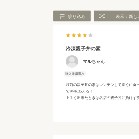
絞り込み
表示：新し
冷凍親子丼の素
マルちゃん
購入確認済み
以前の親子丼の素はレンチンして直ぐに食
で)を味わえる！
上手く出来たときは名店の親子丼に負けず劣