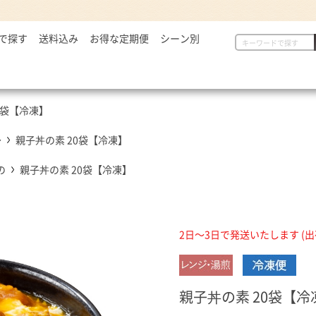
で探す
2,999円
送料込み
お得な定期便
シーン別
初めての方へ
具
定番セット商品
漬物・薬味
,000～5,000円
一人暮らしの方へ
惣菜
漬物・薬味
汁物
,001～7,000円
贈り物に
から揚げ
紅生姜
とん汁
0袋【冷凍】
,001円～
定番セット商品
豚しょうが焼
お新香
牛すい
牛すき
キムチ
～
親子丼の素 20袋【冷凍】
お弁当におすすめ
麺類
唐辛子
の
親子丼の素 20袋【冷凍】
ダチョウ肉
とろろ
焼サーモン
牛たん
2日～3日で発送いたします (
常温食品
介護・健康食品
吉野
缶飯（非常食）
トク牛（トクホ）
どんぶ
常温食品
介護食
箸・ス
親子丼の素 20袋【冷
雑貨