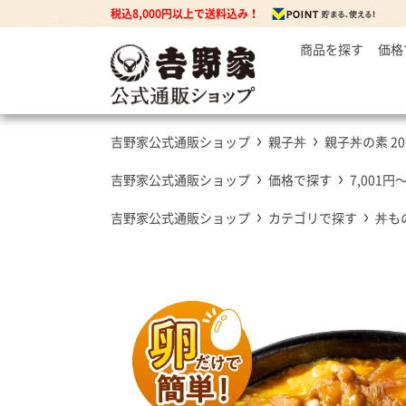
税込8,000円以上で送料込み！
商品を探す
価格
～
牛丼の
3
丼もの
5
牛丼の具
吉野家公式通販ショップ
親子丼
親子丼の素 2
7
豚丼の具
焼鶏丼の具
吉野家公式通販ショップ
価格で探す
7,001円
親子丼の具
吉野家公式通販ショップ
カテゴリで探す
丼も
牛焼肉の具
カレー
カレー・ハヤシ