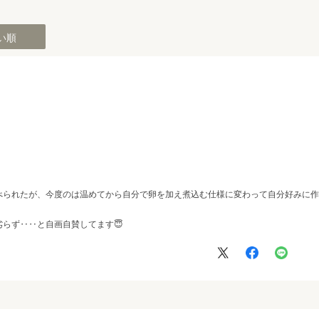
い順
べられたが、今度のは温めてから自分で卵を加え煮込む仕様に変わって自分好みに作
らず‥‥と自画自賛してます😇