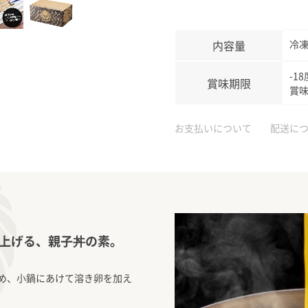
内容量
冷凍
-1
賞味期限
賞
お支払いについて
配送に
上げる、親子丼の素。
め、小鍋にあけて溶き卵を加え