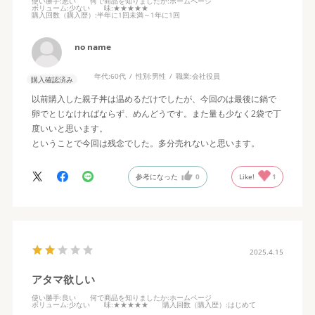
使い勝手
:悪い
何で商品を知りましたか
:ホームページ
ボリューム
:少ない
味
:★★★★★
購入回数（購入歴）
:半年に1回未満～1年に1回
no name
年代:
60代
性別:
男性
職業:
会社役員
購入確認済み
以前購入した親子丼は温めるだけでしたが、今回のは最後に鍋で
卵でとじなければならず、めんどうです。また量も少なく2袋で丁
度いいと思います。
ということで今回は残念でした。多分売れないと思います。
参考になった
0
Like!
1
2025.4.15
アタマ欲しい
使い勝手
:良い
何で商品を知りましたか
:ホームページ
ボリューム
:少ない
味
:★★★★★
購入回数（購入歴）
:はじめて