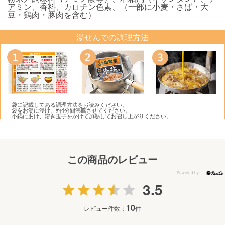
アミン、香料、カロチン色素、（一部に小麦・さば・大
豆・鶏肉・豚肉を含む）
湯せんでの調理方法
袋に記載してある調理方法をお読みください。
袋をお湯に浸け、約4分間沸騰させてください。
小鍋にあけ、溶き玉子をかけて加熱してお召し上がりください。
この商品のレビュー
3.5
10
レビュー件数：
件