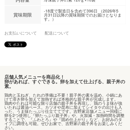
-18度で製造日を含めて396日 （2026年5
賞味期限
月31日以降の賞味期限でのお届けとなりま
す。）
お支払いについて
配送について
店舗人気メニューを商品化！
卵があれば、すぐできる。卵を加えて仕上げる、親子丼の
素。
鶏肉と玉ねぎ、たれの準備は不要！親子丼の素を温め、小鍋にあ
けて溶き卵を加えて加熱すれば本格的な親子丼が完成します。
鶏肉やたれは可能な限り店舗の親子丼を再現し、鶏のうま味が強
いたれは醤油ベース。カツオや昆布に加えてシイタケの出汁も入
った、うま味たっぷり仕立ててです。吉野家店舗メニュー同様に
卵を2つ使用し『卵たっぷり親子丼』や、火加減・加熱時間を調整
することで、『ふわとろ』や『固め仕上がり』など、お好みのタ
イプに調理も可能。ぜひお家で、吉野家の親子丼をお楽しみくだ
さい。