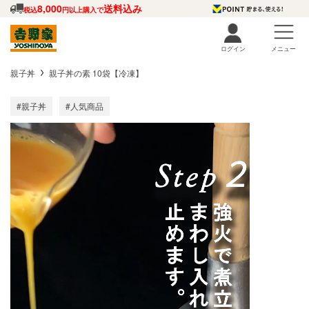
8,000
送料込み
税込
円以上購入で
ログイン
メニュー
親子丼
親子丼の素 10袋【冷凍】
#親子丼
#人気商品