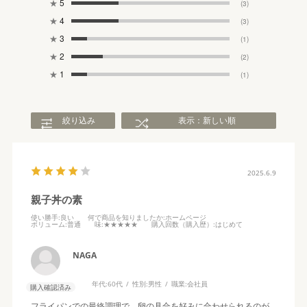
★
5
(3)
★
4
(3)
★
3
(1)
★
2
(2)
★
1
(1)
絞り込み
表示：新しい順
2025.6.9
親子丼の素
使い勝手
:良い
何で商品を知りましたか
:ホームページ
ボリューム
:普通
味
:★★★★★
購入回数（購入歴）
:はじめて
NAGA
年代:
60代
性別:
男性
職業:
会社員
購入確認済み
フライパンでの最終調理で、卵の具合を好みに合わせられるのが