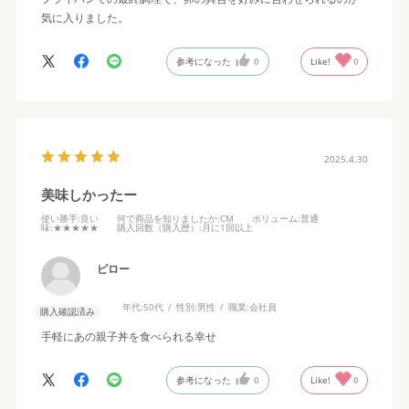
気に入りました。
参考になった
0
Like!
0
2025.4.30
美味しかったー
使い勝手
:良い
何で商品を知りましたか
:CM
ボリューム
:普通
味
:★★★★★
購入回数（購入歴）
:月に1回以上
ピロー
年代:
50代
性別:
男性
職業:
会社員
購入確認済み
手軽にあの親子丼を食べられる幸せ
参考になった
0
Like!
0