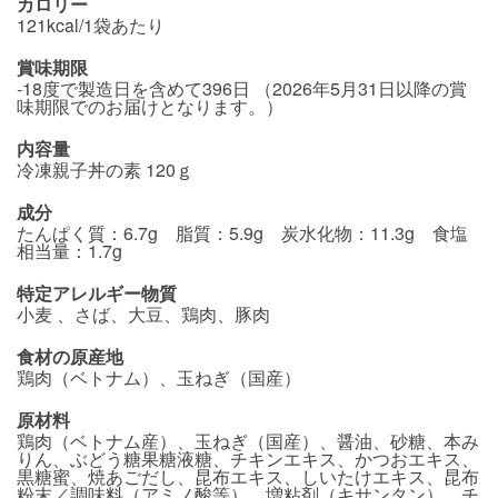
カロリー
121kcal/1袋あたり
賞味期限
-18度で製造日を含めて396日 （2026年5月31日以降の賞
味期限でのお届けとなります。）
内容量
冷凍親子丼の素 120ｇ
成分
たんぱく質：6.7g 脂質：5.9g 炭水化物：11.3g 食塩
相当量：1.7g
特定アレルギー物質
小麦 、さば、大豆、鶏肉、豚肉
食材の原産地
鶏肉（ベトナム）、玉ねぎ（国産）
原材料
鶏肉（ベトナム産）、玉ねぎ（国産）、醤油、砂糖、本み
りん、ぶどう糖果糖液糖、チキンエキス、かつおエキス、
黒糖蜜、焼あごだし、昆布エキス、しいたけエキス、昆布
粉末／調味料（アミノ酸等）、増粘剤（キサンタン）、チ