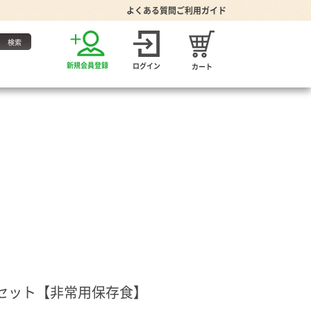
よくある質問
ご利用ガイド
お得な定期便
新規会員登録
ログイン
カート
・たれ
家グッズ
り・食器
プーン
缶セット【非常用保存食】