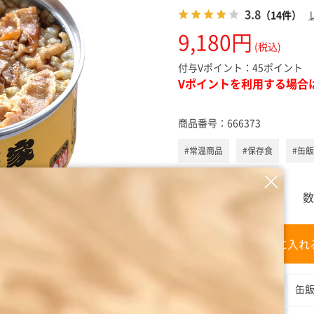
スキンケ
3.8
（14件）
9,180円
(税込)
付与Vポイント：
45ポイント
Vポイントを利用する場合
商品番号：
666373
#常温商品
#保存食
#缶
数
カートに入れ
内容量
缶飯