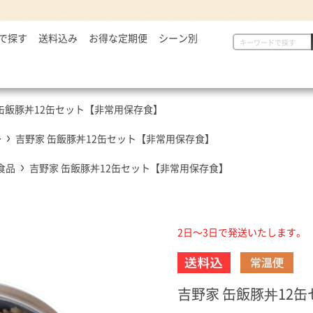
で探す
2,999円
送料込み
お得な定期便
シーン別
初めての方へ
具
定番セット商品
漬物・薬味
,000～5,000円
一人暮らしの方へ
惣菜
漬物・薬味
汁物
,001～7,000円
贈り物に
から揚げ
紅生姜
とん汁
缶飯豚丼12缶セット【非常用保存食】
,001円～
定番セット商品
豚しょうが焼
お新香
牛すい
牛すき
キムチ
～
吉野家 缶飯豚丼12缶セット【非常用保存食】
お弁当におすすめ
麺類
唐辛子
食品
吉野家 缶飯豚丼12缶セット【非常用保存食】
ダチョウ肉
とろろ
焼サーモン
牛たん
2日～3日で発送いたします。
常温食品
介護・健康食品
吉野
缶飯（非常食）
トク牛（トクホ）
どんぶ
常温食品
介護食
箸・ス
吉野家 缶飯豚丼12
雑貨