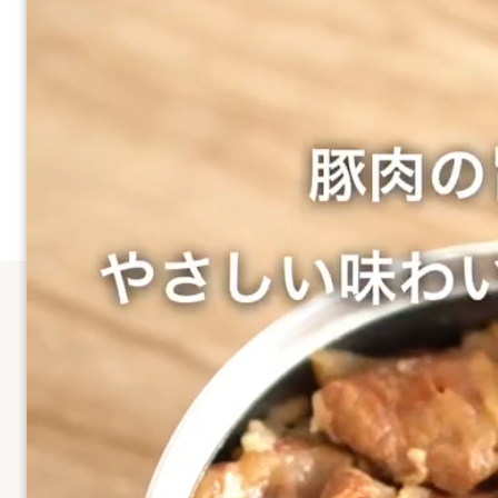
吉野家“初”、
非常用保存食「缶飯」が誕生！
高機能玄米「金のいぶき」と吉野家牛丼の具が合体
れる初の「ご飯缶詰」となります。製造後賞味4年。