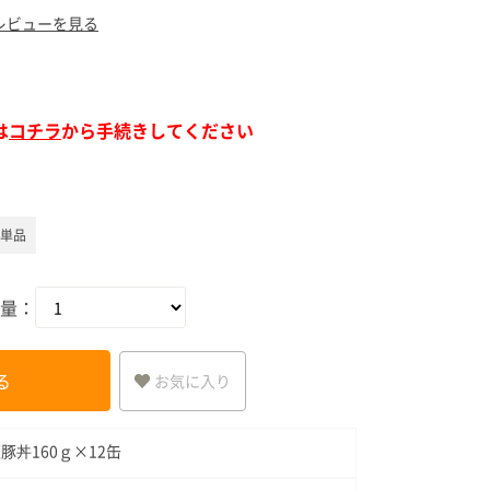
ア（SPEEDIA）
レビューを見る
は
コチラ
から手続きしてください
飯単品
量：
る
お気に入り
豚丼160ｇ×12缶