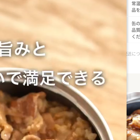
常
賞味期限
品を
缶
注意事項
品
く
お支払いについて
配送に
した、 温めなくても召し上が
 「金のいぶき」は栄養価が高