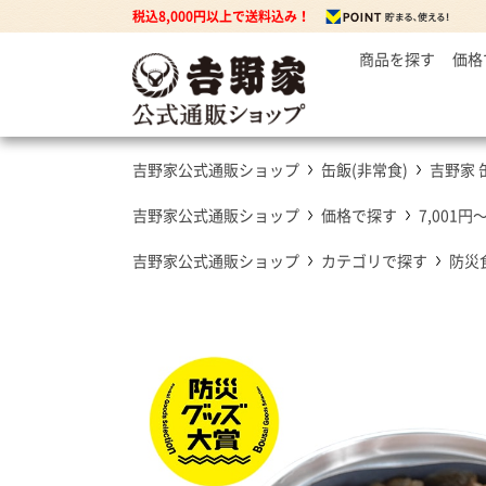
税込8,000円以上で送料込み！
商品を探す
価格
～
牛丼の
3
丼もの
5
牛丼の具
吉野家公式通販ショップ
缶飯(非常食)
吉野家 
7
豚丼の具
焼鶏丼の具
吉野家公式通販ショップ
価格で探す
7,001円
親子丼の具
吉野家公式通販ショップ
カテゴリで探す
防災
牛焼肉の具
カレー
カレー・ハヤシ