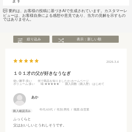
ます
要約は、お客様の投稿に基づきAIで生成されています。カスタマーレ
ビューは、お客様自身による感想や意見であり、当方の見解を示すもの
ではありません。
絞り込み
表示：新しい順
2026.3.4
１０１才の父が好きなうなぎ
使い勝手
:良い
何で商品を知りましたか
:ホームページ
ボリューム
:多い
味
:★★★★★
購入回数（購入歴）
:はじめて
あか
年代:
60代
性別:
男性
職業:
自営業
購入確認済み
ふっくらと
父はおいしいとうれしそうです。