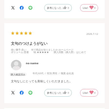
参考になった
0
Like!
0
2026.7.12
文句のつけようがない
使い勝手
:良い
何で商品を知りましたか
:ホームページ
ボリューム
:普通
味
:★★★★★
購入回数（購入歴）
:はじめて
no name
年代:
60代
性別:
男性
職業:
会社員
購入確認済み
文句なしにとっても美味しくいただきました。
参考になった
0
Like!
0