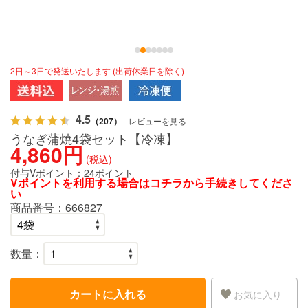
2日～3日で発送いたします (出荷休業日を除く)
4.5
（207）
レビューを見る
うなぎ蒲焼4袋セット【冷凍】
4,860円
(税込)
付与Vポイント：
24ポイント
Vポイントを利用する場合は
コチラ
から手続きしてくださ
い
商品番号：
666827
数量：
カートに入れる
お気に入り