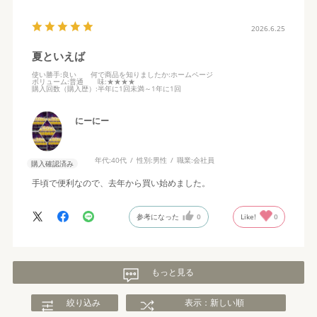
2026.6.25
夏といえば
使い勝手
:良い
何で商品を知りましたか
:ホームページ
ボリューム
:普通
味
:★★★★
購入回数（購入歴）
:半年に1回未満～1年に1回
にーにー
年代:
40代
性別:
男性
職業:
会社員
購入確認済み
手頃で便利なので、去年から買い始めました。
参考になった
0
Like!
0
もっと見る
絞り込み
表示：新しい順