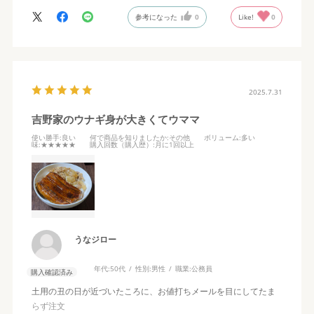
参考になった
0
Like!
0
2025.7.31
吉野家のウナギ身が大きくてウママ
使い勝手
:良い
何で商品を知りましたか
:その他
ボリューム
:多い
味
:★★★★★
購入回数（購入歴）
:月に1回以上
うなジロー
年代:
50代
性別:
男性
職業:
公務員
購入確認済み
土用の丑の日が近づいたころに、お値打ちメールを目にしてたま
らず注文