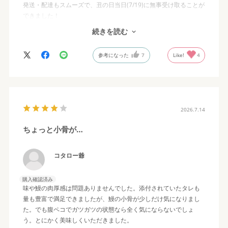
発送・配達もスムーズで、丑の日当日(7/19)に無事受け取ることが
できました！
晩ごはんに賞味(๑´ڡ`๑)
続きを読む
湯煎で簡単に調理できるのと、別添えでタレがたっぷり付いてい
るのがいいですね
参考になった
7
Like!
4
食べ盛りの子供たちは２袋分を盛り付けた特上(笑)
私たち夫婦は1袋ずつ、でも身が大きくて上になるのではないでし
ょうか
いざ実食+.٩(･∀︎･).+ﾟｷﾗｰﾝ
店舗でも食べたことあるので分かっていましたが、大きくて食べ
2026.7.14
応えあって柔らか( ﾟдﾟ)ｳﾏｯ!
臭みは気になりませんでした
ちょっと小骨が…
冷凍でいつでも思い立った時に食べられるのが便利ですね
ぜいたくですが、いつも常備しておきたくなります
一度に８袋を食べ切ってしまったので、すぐに追加発注しまし
コタロー爺
た！
次はうなぎと牛丼のセット
購入確認済み
贅沢にうなぎ・牛丼を作りました
味や鰻の肉厚感は問題ありませんでした。添付されていたタレも
これも美味でした\(●⁰౪⁰●\)(//●⁰౪⁰●)//
量も豊富で満足できましたが、鰻の小骨が少しだけ気になりまし
た。でも腹ペコでガツガツの状態なら全く気にならないでしょ
う。とにかく美味しくいただきました。