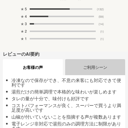
★
5
(132)
★
4
(59)
★
3
(14)
★
2
(1)
★
1
(1)
レビューのAI要約
お客様の声
ご利用シーン
冷凍なので保存ができ、不意の来客にも対応できて便
利です
湯煎だけの簡単調理で本格的な味わいが楽しめます
タレの量が十分で、味付けも好評です
コストパフォーマンスが良く、スーパーで買うより満
足度が高いです
山椒が付いていないことを指摘する声が複数あります
電子レンジ非対応で湯煎のみの調理方法に制限があり