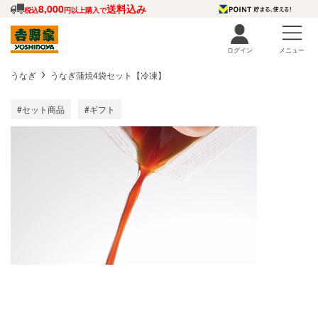
8,000
送料込み
税込
円以上購入で
ログイン
メニュー
うなぎ
うなぎ蒲焼4袋セット【冷凍】
#セット商品
#ギフト