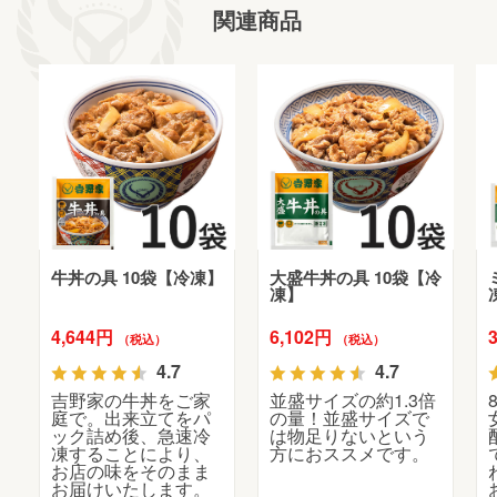
関連商品
牛丼の具 10袋【冷凍】
大盛牛丼の具 10袋【冷
凍】
4,644円
6,102円
（税込）
（税込）
4.7
4.7
吉野家の牛丼をご家
並盛サイズの約1.3倍
庭で。出来立てをパ
の量！並盛サイズで
ック詰め後、急速冷
は物足りないという
凍することにより、
方におススメです。
お店の味をそのまま
お届けいたします。