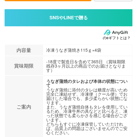
のeギフトとは？
内容量
冷凍うなぎ蒲焼き115ｇ×4袋
-18度で製造日を含めて365日 （賞味期限
賞味期限
残存3ヶ月以上の商品でのお届けとなりま
す）
うなぎ蒲焼のタレおよび本体の状態につい
て
うなぎ蒲焼に添付のタレは糖度が高いため
完全に凍結せず、冷凍便（クール便）でお
届けした場合でも、多少柔らかい状態にな
ります。
ご案内
また、うなぎ蒲焼自体もタレを使用してい
るため、冷凍牛丼の具などと比べると、凍
った状態でも柔らかさを感じる場合がござ
います。
どちらもすぐに冷凍保管していただけれ
ば、品質上の問題はございませんのでご安
心ください。