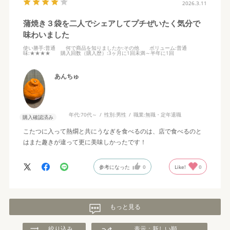
2026.3.11
蒲焼き３袋を二人でシェアしてプチぜいたく気分で
味わいました
使い勝手
:普通
何で商品を知りましたか
:その他
ボリューム
:普通
味
:★★★★
購入回数（購入歴）
:3ヶ月に1回未満～半年に1回
あんちゅ
年代:
70代～
性別:
男性
職業:
無職・定年退職
購入確認済み
こたつに入って熱燗と共にうなぎを食べるのは、店で食べるのと
はまた趣きが違って更に美味しかったです！
参考になった
0
Like!
0
もっと見る
絞り込み
表示：新しい順