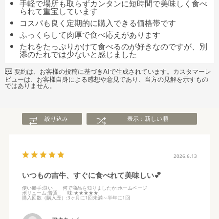
手軽で場所も取らずカンタンに短時間で美味しく食べ
られて重宝しています
コスパも良く定期的に購入できる価格帯です
ふっくらして肉厚で食べ応えがあります
たれをたっぷりかけて食べるのが好きなのですが、別
添のたれでは少ないと感じました
要約は、お客様の投稿に基づきAIで生成されています。カスタマーレ
ビューは、お客様自身による感想や意見であり、当方の見解を示すもの
ではありません。
絞り込み
表示：新しい順
2026.6.13
いつもの吉牛、すぐに食べれて美味しい💕
使い勝手
:良い
何で商品を知りましたか
:ホームページ
ボリューム
:普通
味
:★★★★★
購入回数（購入歴）
:3ヶ月に1回未満～半年に1回