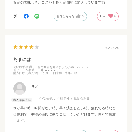
安定の美味しさ。コスパも良く定期的に購入しています😋
参考になった
0
Like!
0
2026.3.28
たまには
使い勝手
:普通
何で商品を知りましたか
:ホームページ
ボリューム
:普通
味
:★★★★
購入回数（購入歴）
:3ヶ月に1回未満～半年に1回
キノ
年代:
60代
性別:
男性
職業:
公務員
購入確認済み
朝が早い時、時間がない時、早く済ましたい時、疲れてる時など
は便利で、手頃の値段に家で美味しくいただけます。便利で感謝
します。