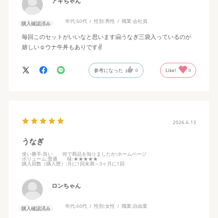
アキちゃん
年代:
60代
性別:
男性
職業:
会社員
購入確認済み
毎回このセットがいいなと思います🤗うなぎ三袋入っているのが
嬉しい☺️ウナ牛丼もありです✌️
参考になった
0
Like!
0
2026.6.13
うなぎ
使い勝手
:良い
何で商品を知りましたか
:ホームページ
ボリューム
:普通
味
:★★★★★
購入回数（購入歴）
:月に1回未満～3ヶ月に1回
ロンちゃん
年代:
60代
性別:
女性
職業:
自由業
購入確認済み