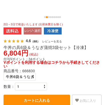
2日～3日で発送いたします (出荷休業日を除く)
4.6
（68）
レビューを見る
牛丼の具6袋＆うなぎ蒲焼3袋セット【冷凍】
6,804円
(税込)
付与Vポイント：
34ポイント
Vポイントを利用する場合は
コチラ
から手続きしてくださ
い
商品番号：
666830
数量：
カートに入れる
お気に入り