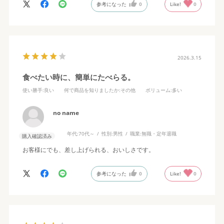
参考になった
0
Like!
0
2026.3.15
食べたい時に、簡単にたべらる。
使い勝手
:良い
何で商品を知りましたか
:その他
ボリューム
:多い
no name
年代:
70代～
性別:
男性
職業:
無職・定年退職
購入確認済み
お客様にでも、差し上げられる、おいしさです。
参考になった
0
Like!
0