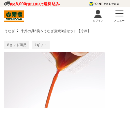
8,000
送料込み
税込
円以上購入で
ログイン
メニュー
うなぎ
牛丼の具6袋＆うなぎ蒲焼3袋セット【冷凍】
#セット商品
#ギフト