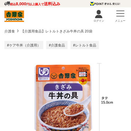
8,000
送料込み
税込
円以上購入で
ログイン
メニュー
介護食
【介護用食品】レトルトきざみ牛丼の具 20袋
#ケア牛丼（介護用）
#介護食品
#レトルト食品