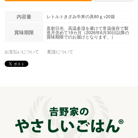
内容量
レトルトきざみ牛丼の具80ｇ×20袋
直射日光、高温多湿を避けて常温保存で製
賞味期限
造月含めて19カ月（2026年6月30日以降の
賞味期限でのお届けとなります。）
お支払いについて
配送について