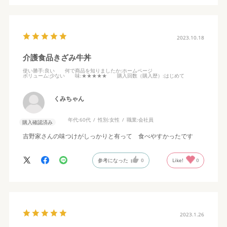
2023.10.18
介護食品きざみ牛丼
使い勝手
:良い
何で商品を知りましたか
:ホームページ
ボリューム
:少ない
味
:★★★★★
購入回数（購入歴）
:はじめて
くみちゃん
年代:
60代
性別:
女性
職業:
会社員
購入確認済み
吉野家さんの味つけがしっかりと有って 食べやすかったです
参考になった
0
Like!
0
2023.1.26