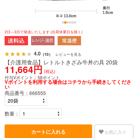
2日～3日で発送いたします (出荷休業日を除く)
4.0
（10）
レビューを見る
【介護用食品】レトルトきざみ牛丼の具 20袋
11,664円
(税込)
付与Vポイント：
58ポイント
Vポイントを利用する場合は
コチラ
から手続きしてくださ
い
商品番号：
666555
数量：
カートに入れる
お気に入り