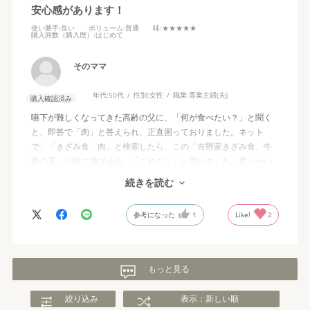
安心感があります！
使い勝手
:良い
ボリューム
:普通
味
:★★★★★
購入回数（購入歴）
:はじめて
そのママ
年代:
50代
性別:
女性
職業:
専業主婦(夫)
購入確認済み
嚥下が難しくなってきた高齢の父に、「何が食べたい？」と聞く
と、即答で「肉」と答えられ、正直困っておりました。ネット
で、「きざみ食 肉」と検索したら、この「吉野家きざみ食、牛
丼の具」が目に飛び込み、「これだ！」と思いました。柔らかい
ご飯にこれをかけたら、父はとても喜んで食べてくれました。吉
続きを読む
野家さんが、高齢者の為にこのような商品も販売されていること
にある種の感激を覚えました。今後も利用させて頂きます。本当
参考になった
1
Like!
2
にありがとうございました。
もっと見る
絞り込み
表示：新しい順