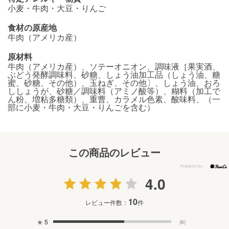
小麦・牛肉・大豆・りんご
食材の原産地
牛肉（アメリカ産）
原材料
牛肉（アメリカ産）、ソテーオニオン、調味液［果実酒、
ぶどう発酵調味料、砂糖、しょう油加工品（しょう油、糖
蜜、砂糖、その他）、玉ねぎ、その他〕、しょう油、おろ
ししょうが、砂糖／調味料（アミノ酸等）、糊料（加工で
ん粉、増粘多糖類）、重曹、カラメル色素、酸味料、（一
部に小麦・牛肉・大豆・りんごを含む）
この商品のレビュー
4.0
10
レビュー件数：
件
★
5
(6)