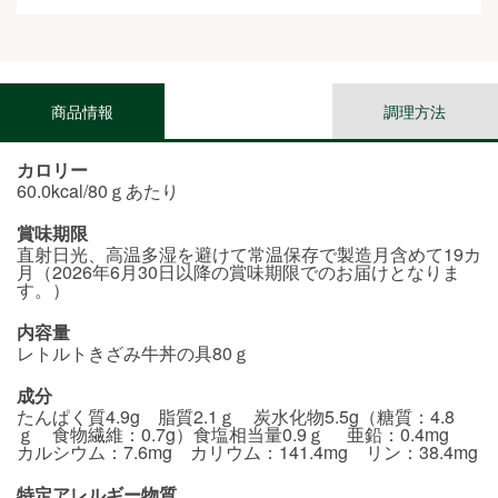
商品情報
調理方法
カロリー
60.0kcal/80ｇあたり
賞味期限
直射日光、高温多湿を避けて常温保存で製造月含めて19カ
月（2026年6月30日以降の賞味期限でのお届けとなりま
す。）
内容量
レトルトきざみ牛丼の具80ｇ
成分
たんぱく質4.9g 脂質2.1ｇ 炭水化物5.5g（糖質：4.8
ｇ 食物繊維：0.7g）食塩相当量0.9ｇ 亜鉛：0.4mg
カルシウム：7.6mg カリウム：141.4mg リン：38.4mg
特定アレルギー物質