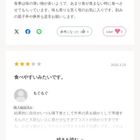
食事は味の薄い物が多いようで、あまり食が進まない時に食べさ
せてもらっています。味も香りも良く母のお気に入りです。刻み
の親子丼や豚丼も是非お願いします。
参考になった
0
Like!
0
2026.3.23
食べやすいみたいです。
もぐもぐ
購入確認済み
結果的に自分がいつも嚥下食として牛丼の具を細かくして準備す
るものと大差ない上に量が少なすぎてコストが掛かりすぎです
ね。かなり細かくしてトロミがプラスされてる感じです。うちは
息子が病気で噛めなくなってしまって購入したのですが、もう少
し量が多ければと言う感じです。高齢者に合わせた両なのかな。
続きを読む