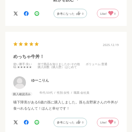
参考になった
0
Like!
0
2025.12.19
めっちゃ牛丼！
使い勝手
:良い
何で商品を知りましたか
:その他
ボリューム
:普通
味
:★★★★★
購入回数（購入歴）
:はじめて
ゆーこりん
年代:
50代
性別:
女性
職業:
会社員
購入確認済み
嚥下障害がある6歳の孫に購入しました。孫も吉野家さんの牛丼が
食べれるなんて！ほんと幸せです！
参考になった
0
Like!
0