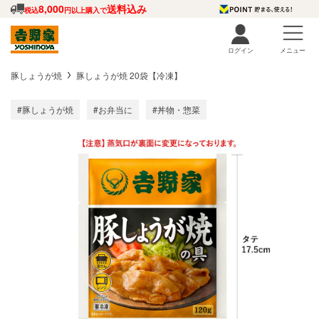
8,000
送料込み
税込
円以上購入で
ログイン
メニュー
豚しょうが焼
豚しょうが焼 20袋【冷凍】
#豚しょうが焼
#お弁当に
#丼物・惣菜