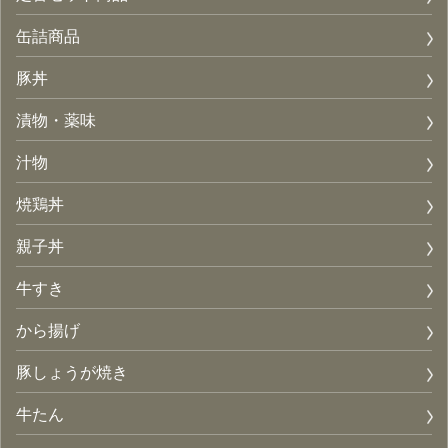
缶詰商品
豚丼
漬物・薬味
汁物
焼鶏丼
親子丼
牛すき
から揚げ
豚しょうが焼き
牛たん