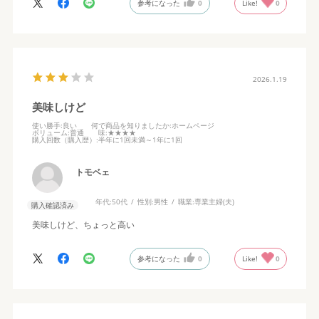
参考になった
0
Like!
0
2026.1.19
美味しけど
使い勝手
:良い
何で商品を知りましたか
:ホームページ
ボリューム
:普通
味
:★★★★
購入回数（購入歴）
:半年に1回未満～1年に1回
トモベェ
年代:
50代
性別:
男性
職業:
専業主婦(夫)
購入確認済み
美味しけど、ちょっと高い
参考になった
0
Like!
0