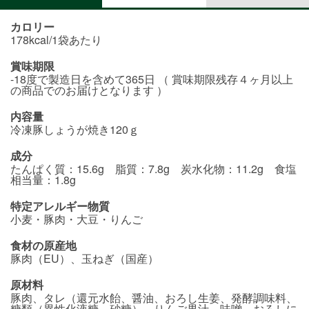
カロリー
178kcal/1袋あたり
賞味期限
-18度で製造日を含めて365日 （ 賞味期限残存４ヶ月以上
の商品でのお届けとなります ）
内容量
冷凍豚しょうが焼き120ｇ
成分
たんぱく質：15.6g 脂質：7.8g 炭水化物：11.2g 食塩
相当量：1.8g
特定アレルギー物質
小麦・豚肉・大豆・りんご
食材の原産地
豚肉（EU）、玉ねぎ（国産）
原材料
豚肉、タレ（還元水飴、醤油、おろし生姜、発酵調味料、
糖類（異性化液糖、砂糖）、りんご果汁、味噌、おろしに