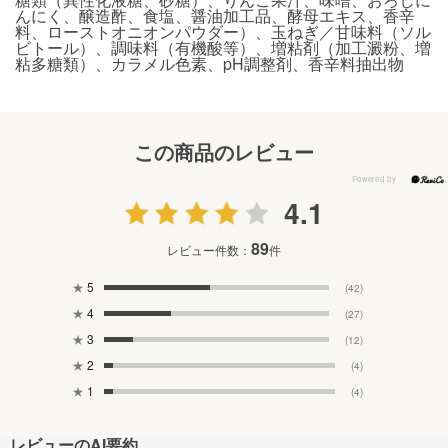
んにく、醸造酢、食塩、醤油加工品、酵母エキス、香辛
料、ローストオニオンパウダー）、玉ねぎ／甘味料（ソル
ビトール）、調味料（有機酸等）、増粘剤（加工澱粉、増
粘多糖類）、カラメル色素、pH調整剤、香辛料抽出物
この商品のレビュー
4.1
89
レビュー件数：
件
★
5
(42)
★
4
(27)
★
3
(12)
★
2
(4)
★
1
(4)
レビューのAI要約