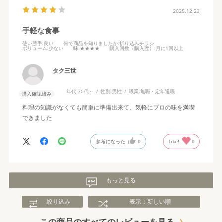
2025.12.23
手軽な食事
使い勝手
:良い
何で商品を知りましたか
:折り込みチラシ
ボリューム
:少ない
味
:★★★★
購入回数（購入歴）
:月に1回以上
タク三世
年代:
70代～
性別:
男性
職業:
無職・定年退職
購入確認済み
料理の知識がなくても簡単に準備出来て、気軽にプロの味を満喫
できました
参考になった
0
Like!
0
もっと見る
絞り込み
表示：新しい順
この商品のすべてのレビューを見る