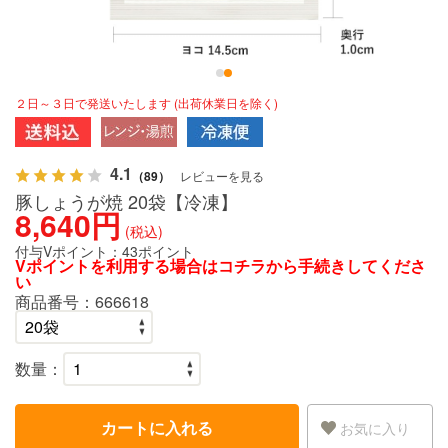
２日～３日で発送いたします (出荷休業日を除く)
4.1
（89）
レビューを見る
豚しょうが焼 20袋【冷凍】
8,640円
(税込)
付与Vポイント：
43ポイント
Vポイントを利用する場合は
コチラ
から手続きしてくださ
い
商品番号：
666618
数量：
カートに入れる
お気に入り