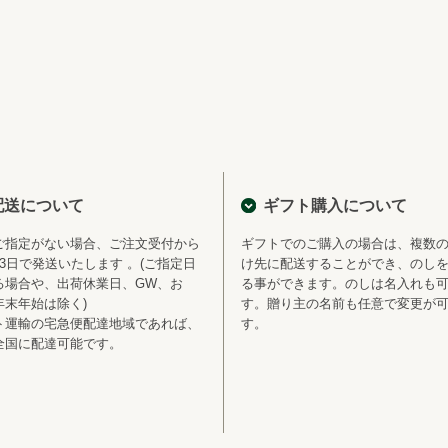
配送について
ギフト購入について
ご指定がない場合、ご注文受付から
ギフトでのご購入の場合は、複数
～3日で発送いたします 。(ご指定日
け先に配送することができ、のし
る場合や、出荷休業日、GW、お
る事ができます。のしは名入れも
年末年始は除く)
す。贈り主の名前も任意で変更が
ト運輸の宅急便配達地域であれば、
す。
全国に配達可能です。