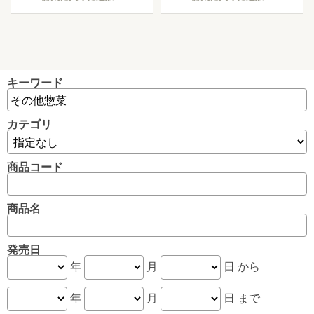
キーワード
カテゴリ
商品コード
商品名
発売日
年
月
日 から
年
月
日 まで