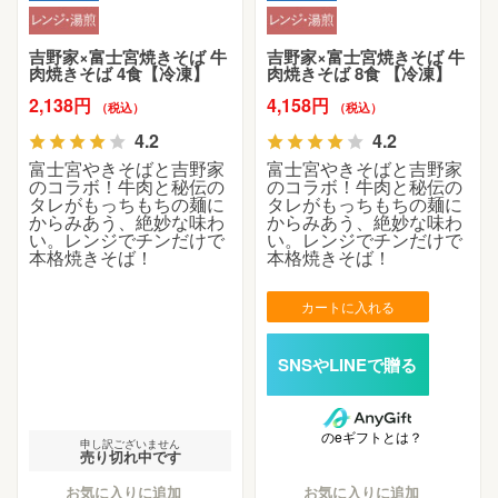
吉野家×富士宮焼きそば 牛
吉野家×富士宮焼きそば 牛
肉焼きそば 4食【冷凍】
肉焼きそば 8食 【冷凍】
2,138円
4,158円
（税込）
（税込）
4.2
4.2
富士宮やきそばと吉野家
富士宮やきそばと吉野家
のコラボ！牛肉と秘伝の
のコラボ！牛肉と秘伝の
タレがもっちもちの麺に
タレがもっちもちの麺に
からみあう、絶妙な味わ
からみあう、絶妙な味わ
い。レンジでチンだけで
い。レンジでチンだけで
本格焼きそば！
本格焼きそば！
カートに入れる
のeギフトとは？
申し訳ございません
売り切れ中です
お気に入りに追加
お気に入りに追加