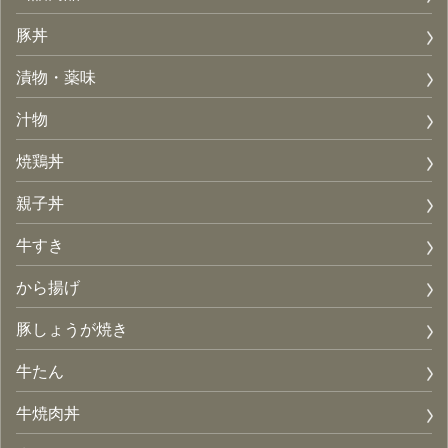
豚丼
漬物・薬味
汁物
焼鶏丼
親子丼
牛すき
から揚げ
豚しょうが焼き
牛たん
牛焼肉丼