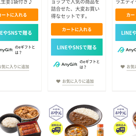
紅生姜1袋付き♪
ョップで人気の商品を
ラエティ
詰合せた、大変お買い
カートに入れる
カー
得なセットです。
カートに入れる
のeギフトと
は？
のeギフトと
お気に入りに追加
お気
は？
お気に入りに追加