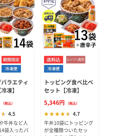
げバラエティ
トッピング食べ比べ
【冷凍】
セット【冷凍】
円
5,346円
（税込）
（税込）
4.5
4.7
や牛丼など人
牛丼10袋にトッピング
14袋入ったバ
が全種類ついたセッ