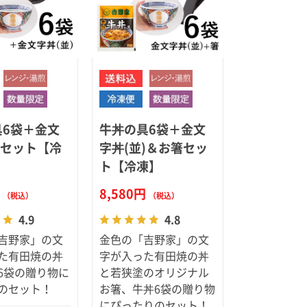
具6袋＋金文
牛丼の具6袋＋金文
)セット【冷
字丼(並)＆お箸セッ
ト【冷凍】
円
8,580円
（税込）
（税込）
4.9
4.8
吉野家」の文
金色の「吉野家」の文
た有田焼の丼
字が入った有田焼の丼
6袋の贈り物に
と若狭塗のオリジナル
のセット！
お箸、牛丼6袋の贈り物
にぴったりのセット！