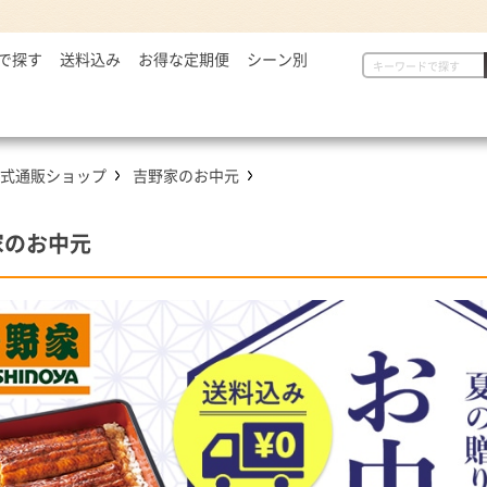
で探す
2,999円
送料込み
お得な定期便
シーン別
初めての方へ
具
定番セット商品
漬物・薬味
,000～5,000円
一人暮らしの方へ
惣菜
漬物・薬味
汁物
,001～7,000円
贈り物に
から揚げ
紅生姜
とん汁
式通販ショップ
吉野家のお中元
,001円～
定番セット商品
豚しょうが焼
お新香
牛すい
牛すき
キムチ
お弁当におすすめ
家のお中元
麺類
唐辛子
ダチョウ肉
とろろ
焼サーモン
牛たん
常温食品
介護・健康食品
吉野
缶飯（非常食）
トク牛（トクホ）
どんぶ
常温食品
介護食
箸・ス
雑貨