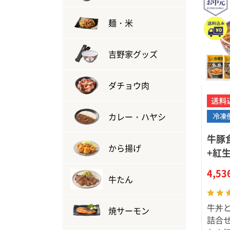
麺・米
吉野家グッズ
ダチョウ肉
カレー・ハヤシ
牛豚
から揚げ
+紅
4,5
牛たん
牛丼
焼サーモン
詰合