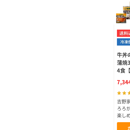
牛丼
蒲焼
4食
7,3
吉野
ろろ
楽し