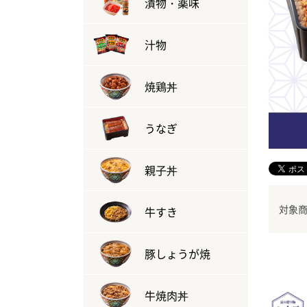
漬物・薬味
汁物
焼鶏丼
うなぎ
親子丼
対象商
牛すき
豚しょうが焼
牛焼肉丼