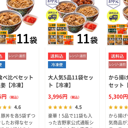
食べ比べセット
大人気5品11袋セッ
から揚
生姜【冷凍】
ト【冷凍】
セット
36円
3,996円
5,300
（税込）
（税込）
4.6
4.5
と豚丼を各5袋ずつ
豪華！5品で11袋も入
から揚げ
せしたお得なセッ
った吉野家公式通販シ
気商品が