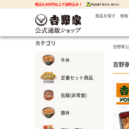
税込8,000円以上で送料込み！
商品を探す
価格
～
牛丼の
3
丼もの
5
牛丼の具
カテゴリ
吉野家公
7
豚丼の具
焼鶏丼の具
牛丼
吉野
親子丼の具
牛焼肉の具
定番セット商品
缶飯(非常食)
カレー
カレー・ハヤシ
豚丼