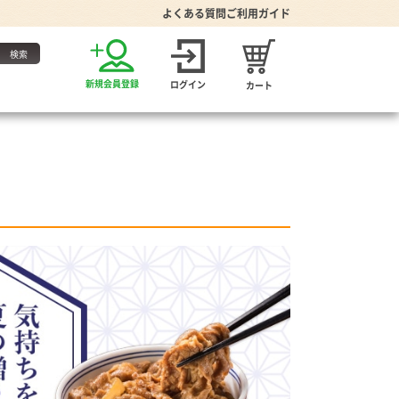
よくある質問
ご利用ガイド
お得な定期便
新規会員登録
ログイン
カート
・たれ
家グッズ
り・食器
プーン