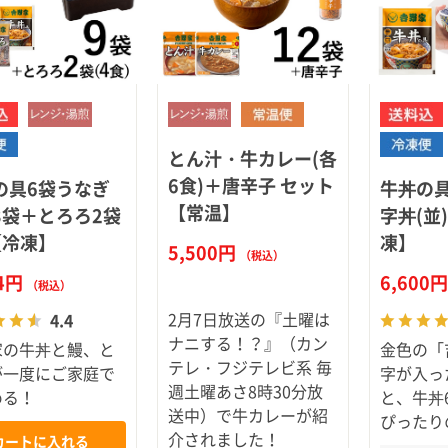
とん汁・牛カレー(各
6食)＋唐辛子 セット
の具6袋うなぎ
牛丼の
【常温】
3袋＋とろろ2袋
字丼(並
【冷凍】
凍】
5,500円
（税込）
44円
6,600
（税込）
2月7日放送の『土曜は
4.4
ナニする！？』（カン
家の牛丼と鰻、と
金色の「
テレ・フジテレビ系 毎
が一度にご家庭で
字が入っ
週土曜あさ8時30分放
める！
と、牛丼
送中）で牛カレーが紹
ぴったり
介されました！
カートに入れる