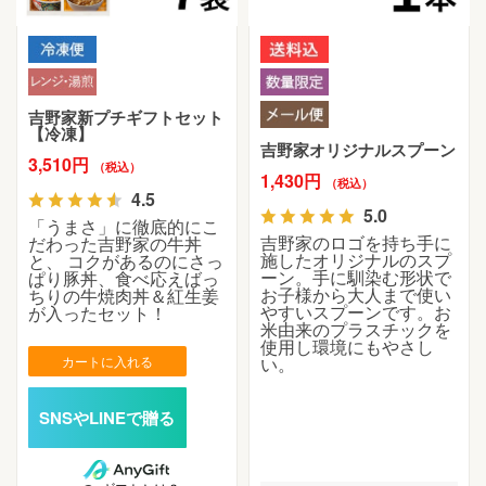
吉野家新プチギフトセット
【冷凍】
吉野家オリジナルスプーン
3,510円
（税込）
1,430円
（税込）
4.5
5.0
「うまさ」に徹底的にこ
吉野家のロゴを持ち手に
だわった吉野家の牛丼
施したオリジナルのスプ
と、 コクがあるのにさっ
ーン。手に馴染む形状で
ぱり豚丼、食べ応えばっ
お子様から大人まで使い
ちりの牛焼肉丼＆紅生姜
やすいスプーンです。お
が入ったセット！
米由来のプラスチックを
使用し環境にもやさし
カートに入れる
い。