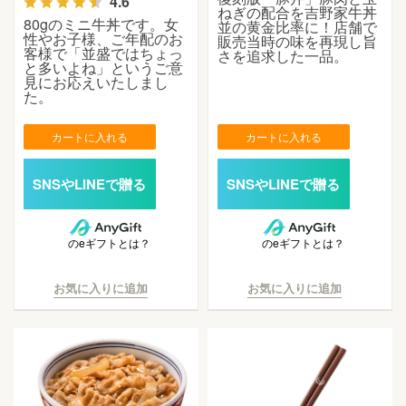
4.6
ねぎの配合を吉野家牛丼
80gのミニ牛丼です。女
並の黄金比率に！店舗で
性やお子様、ご年配のお
販売当時の味を再現し旨
客様で「並盛ではちょっ
さを追求した一品。
と多いよね」というご意
見にお応えいたしまし
た。
カートに入れる
カートに入れる
のeギフトとは？
のeギフトとは？
お気に入りに追加
お気に入りに追加