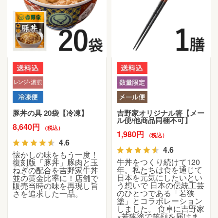
豚丼の具 20袋【冷凍】
吉野家オリジナル箸【メー
ル便/他商品同梱不可】
8,640円
（税込）
1,980円
（税込）
4.6
4.6
懐かしの味をもう一度！
牛丼をつくり続けて120
復刻版「豚丼」豚肉と玉
年。私たちは食を通じて
ねぎの配合を吉野家牛丼
日本を元気にしたいとい
並の黄金比率に！店舗で
う想いで 日本の伝統工芸
販売当時の味を再現し旨
のひとつである「若狭
さを追求した一品。
塗」とコラボレーション
しました。 食卓に吉野家
×若狭塗で笑顔を届けま