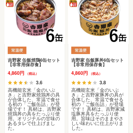
吉野家 缶飯焼鶏6缶セット
吉野家 缶飯豚丼6缶セット
【非常用保存食】
【非常用保存食】
4,860円
4,860円
（税込）
（税込）
3.6
3.8
高機能玄米「金のいぶ
高機能玄米「金のいぶ
き」と吉野家焼鶏丼の具
き」と吉野家豚丼の具が
が合体した、常温で食せ
合体した、常温で食せる
る初の「ご飯缶詰」が登
初の「ご飯缶詰」が登場
場です！ 具材は、吉野家
です！ 具材は、吉野家減
焼鶏丼の具をたっぷり使
塩豚丼具をたっぷり使
用。オリジナルの甘味の
用。旨味はそのままやさ
あるタレで仕上げまし
しい味わいに仕上がりま
た。
した。