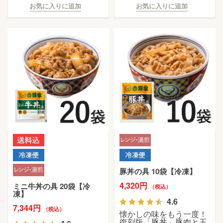
お気に入りに追加
お気に入りに追加
豚丼の具 10袋【冷凍】
4,320円
ミニ牛丼の具 20袋【冷
（税込）
凍】
4.6
7,344円
（税込）
懐かしの味をもう一度！
復刻版「豚丼」豚肉と玉