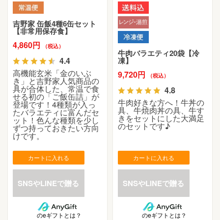
吉野家 缶飯4種6缶セット
【非常用保存食】
4,860円
（税込）
牛肉バラエティ20袋【冷
4.4
凍】
高機能玄米「金のいぶ
9,720円
（税込）
き」と吉野家人気商品の
具が合体した、常温で食
4.8
せる初の「ご飯缶詰」が
牛肉好きな方へ！牛丼の
登場です！4種類が入っ
具、牛焼肉丼の具、牛す
たバラエティに富んだセ
きをセットにした大満足
ット！色んな種類を少し
のセットです♪
ずつ持っておきたい方向
けです。
カートに入れる
カートに入れる
のeギフトとは？
のeギフトとは？