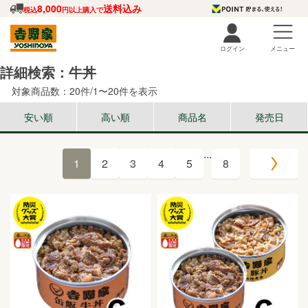
8,000
送料込み
税込
円以上購入で
ログイン
メニュー
詳細検索：牛丼
対象商品数：20件/1〜20件を表示
安い順
高い順
商品名
発売日
...
1
2
3
4
5
8