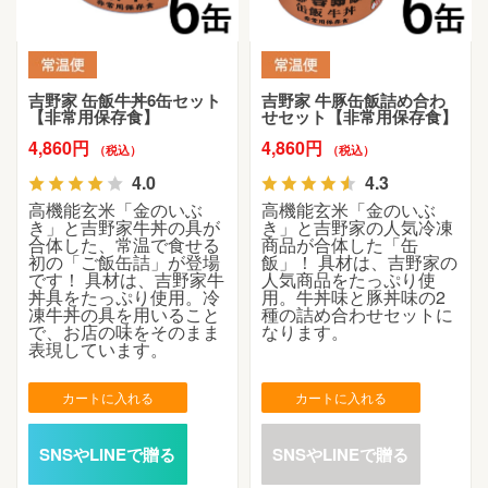
吉野家 缶飯牛丼6缶セット
吉野家 牛豚缶飯詰め合わ
【非常用保存食】
せセット【非常用保存食】
4,860円
4,860円
（税込）
（税込）
4.0
4.3
高機能玄米「金のいぶ
高機能玄米「金のいぶ
き」と吉野家牛丼の具が
き」と吉野家の人気冷凍
合体した、常温で食せる
商品が合体した「缶
初の「ご飯缶詰」が登場
飯」！ 具材は、吉野家の
です！ 具材は、吉野家牛
人気商品をたっぷり使
丼具をたっぷり使用。冷
用。牛丼味と豚丼味の2
凍牛丼の具を用いること
種の詰め合わせセットに
で、お店の味をそのまま
なります。
表現しています。
カートに入れる
カートに入れる