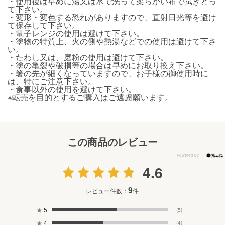
・使用後は早めに湯又は水で洗って柔らかい布で拭きとっ
て下さい。
・変形・変色する恐れがありますので、直射日光等を避け
て保存して下さい。
・電子レンジの使用は避けて下さい。
・塗物の特質上、火の側や熱湯などでの使用は避けて下さ
い。
・たわし又は、磨粉の使用は避けて下さい。
・塗の亀裂や破損等の場合は早めにお取り換え下さい。
・箸の先が細くなっていますので、お子様の御使用時に
は、特にご注意下さい。
・食事以外の使用を避けて下さい。
※転売を目的とするご購入はご遠慮願います。
この商品のレビュー
4.6
9
レビュー件数：
件
★
5
(5)
★
4
(4)