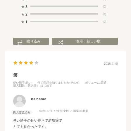
★
3
(0)
★
2
(0)
★
1
(0)
絞り込み
表示：新しい順
2026.7.13
箸
使い勝手
:良い
何で商品を知りましたか
:その他
ボリューム
:普通
購入回数（購入歴）
:はじめて
no name
年代:
30代
性別:
女性
職業:
会社員
購入確認済み
使い勝手の良い長さで若狭塗で
とても良かったです。