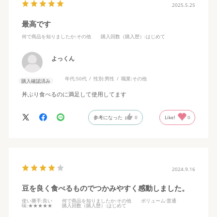
2025.5.25
最高です
何で商品を知りましたか
:その他
購入回数（購入歴）
:はじめて
よっくん
年代:
50代
性別:
男性
職業:
その他
購入確認済み
丼ぶり食べるのに満足して使用してます
参考になった
0
Like!
0
2024.9.16
豆を良く食べるものでつかみやすく感動しました。
使い勝手
:良い
何で商品を知りましたか
:その他
ボリューム
:普通
味
:★★★★★
購入回数（購入歴）
:はじめて