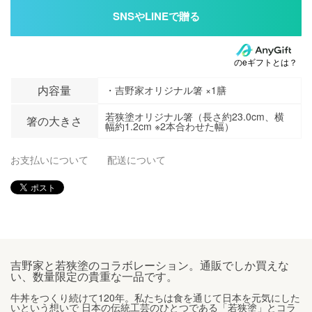
のeギフトとは？
内容量
・吉野家オリジナル箸 ×1膳
若狭塗オリジナル箸（長さ約23.0cm、横
箸の大きさ
幅約1.2cm ※2本合わせた幅）
お支払いについて
配送について
吉野家と若狭塗のコラボレーション。通販でしか買えな
い、数量限定の貴重な一品です。
牛丼をつくり続けて120年。私たちは食を通じて日本を元気にした
いという想いで 日本の伝統工芸のひとつである「若狭塗」とコラ