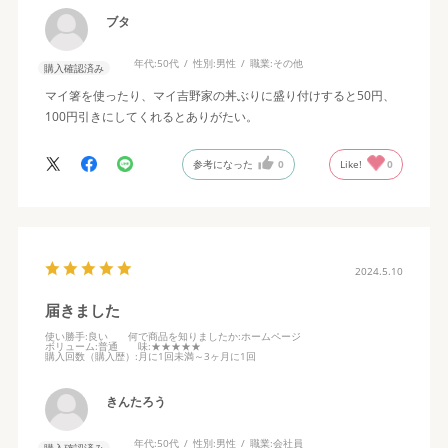
ブタ
年代:
50代
性別:
男性
職業:
その他
購入確認済み
マイ箸を使ったり、マイ吉野家の丼ぶりに盛り付けすると50円、
100円引きにしてくれるとありがたい。
参考になった
0
Like!
0
2024.5.10
届きました
使い勝手
:良い
何で商品を知りましたか
:ホームページ
ボリューム
:普通
味
:★★★★★
購入回数（購入歴）
:月に1回未満～3ヶ月に1回
きんたろう
年代:
50代
性別:
男性
職業:
会社員
購入確認済み