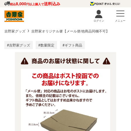
8,000
送料込み
税込
円以上購入で
ログイン
メニュー
吉野家グッズ
吉野家オリジナル箸【メール便/他商品同梱不可】
#吉野家グッズ
#数量限定
#ギフト商品