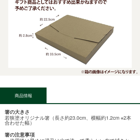
商品情報
箸の大きさ
若狭塗オリジナル箸（長さ約23.0cm、横幅約1.2cm ※2本
合わせた幅）
箸の注意事項