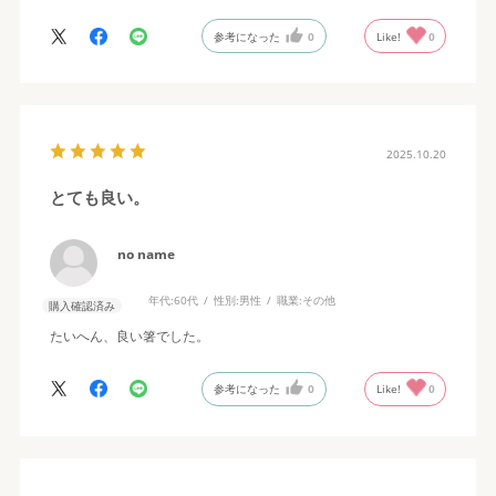
参考になった
0
Like!
0
2025.10.20
とても良い。
no name
年代:
60代
性別:
男性
職業:
その他
購入確認済み
たいへん、良い箸でした。
参考になった
0
Like!
0