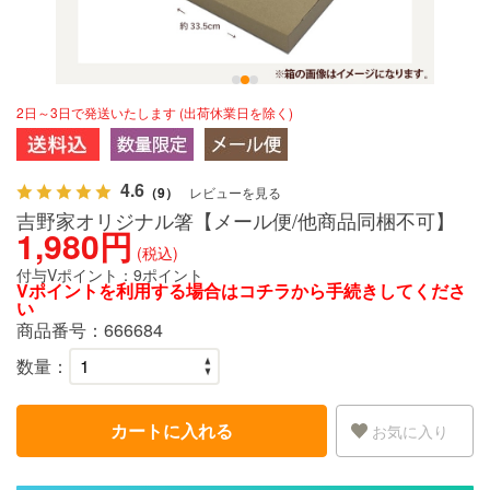
2日～3日で発送いたします (出荷休業日を除く)
4.6
（9）
レビューを見る
吉野家オリジナル箸【メール便/他商品同梱不可】
1,980円
(税込)
付与Vポイント：
9ポイント
Vポイントを利用する場合は
コチラ
から手続きしてくださ
い
商品番号：
666684
数量：
カートに入れる
お気に入り