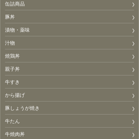
缶詰商品
豚丼
漬物・薬味
汁物
焼鶏丼
親子丼
牛すき
から揚げ
豚しょうが焼き
牛たん
牛焼肉丼