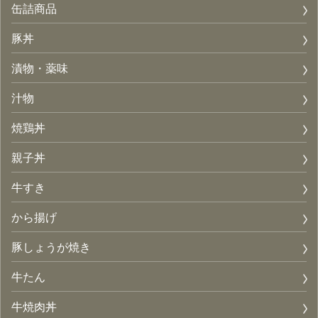
缶詰商品
豚丼
漬物・薬味
汁物
焼鶏丼
親子丼
牛すき
から揚げ
豚しょうが焼き
牛たん
牛焼肉丼