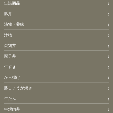
缶詰商品
豚丼
漬物・薬味
汁物
焼鶏丼
親子丼
牛すき
から揚げ
豚しょうが焼き
牛たん
牛焼肉丼