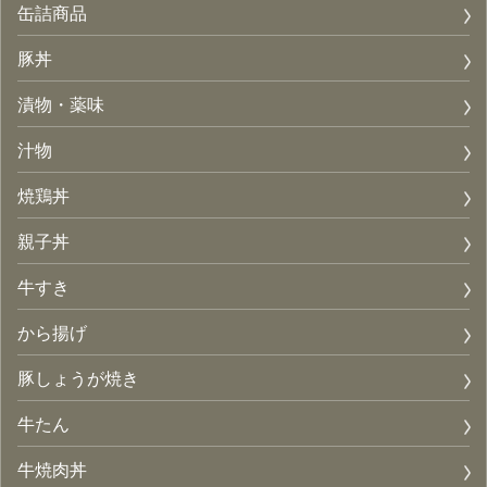
缶詰商品
豚丼
漬物・薬味
汁物
焼鶏丼
親子丼
牛すき
から揚げ
豚しょうが焼き
牛たん
牛焼肉丼