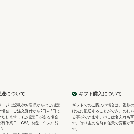
配送について
ギフト購入について
ページに記載やお客様からのご指定
ギフトでのご購入の場合は、複数
い場合、ご注文受付から2日～3日で
け先に配送することができ、のし
いたします 。(ご指定日がある場合
る事ができます。のしは名入れも
出荷休業日、GW、お盆、年末年始
す。贈り主の名前も任意で変更が
)
す。