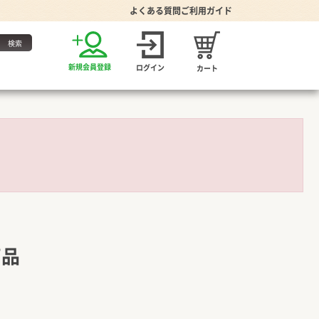
よくある質問
ご利用ガイド
お得な定期便
新規会員登録
ログイン
カート
・たれ
。
家グッズ
商品
り・食器
プーン