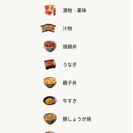
漬物・薬味
汁物
焼鶏丼
うなぎ
親子丼
牛すき
豚しょうが焼