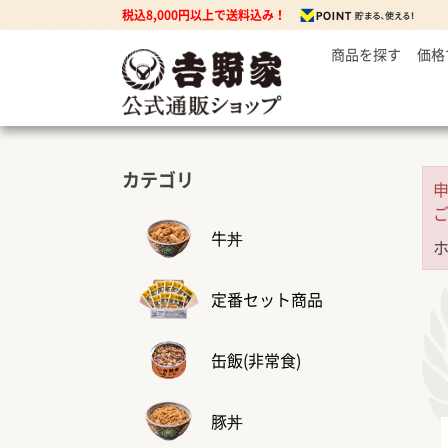
税込8,000円以上で送料込み！
商品を探す
価格
～
牛丼の
3
丼もの
5
牛丼の具
7
豚丼の具
カテゴリ
焼鶏丼の具
親子丼の具
牛丼
牛焼肉の具
定番セット商品
カレー
缶飯(非常食)
カレー・ハヤシ
豚丼