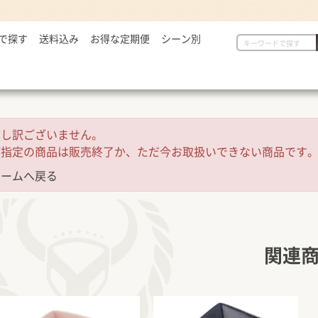
で探す
2,999円
送料込み
お得な定期便
シーン別
初めての方へ
具
定番セット商品
漬物・薬味
,000～5,000円
一人暮らしの方へ
惣菜
漬物・薬味
汁物
,001～7,000円
贈り物に
から揚げ
紅生姜
とん汁
,001円～
定番セット商品
豚しょうが焼
お新香
牛すい
申し訳ございません。
牛すき
キムチ
お弁当におすすめ
ご指定の商品は販売終了か、ただ今お取扱いできない商品です
麺類
唐辛子
ホームへ戻る
ダチョウ肉
とろろ
焼サーモン
牛たん
常温食品
介護・健康食品
吉野
関連
缶飯（非常食）
トク牛（トクホ）
どんぶ
常温食品
介護食
箸・ス
雑貨