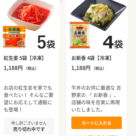
スキンケ
紅生姜 5袋【冷凍】
お新香 4袋【冷凍】
1,188円
1,188円
（税込）
（税込）
お店の紅生姜を家でも
牛丼のお供に最適な 吉
食べたい！ そんなご要
野家の 『 お新香 』、
望にお応えして通販に
店舗の味を忠実に再現
も登場！
いたしました。
カートに入れる
申し訳ございません
売り切れ中です