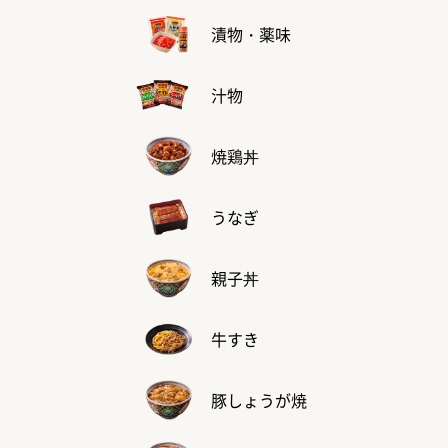
漬物・薬味
汁物
焼鶏丼
うなぎ
親子丼
牛すき
豚しょうが焼