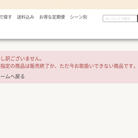
で探す
2,999円
送料込み
お得な定期便
シーン別
初めての方へ
具
定番セット商品
漬物・薬味
,000～5,000円
一人暮らしの方へ
惣菜
漬物・薬味
汁物
,001～7,000円
贈り物に
から揚げ
紅生姜
とん汁
,001円～
定番セット商品
豚しょうが焼
お新香
牛すい
申し訳ございません。
牛すき
キムチ
お弁当におすすめ
ご指定の商品は販売終了か、ただ今お取扱いできない商品です
麺類
唐辛子
ホームへ戻る
ダチョウ肉
とろろ
焼サーモン
牛たん
常温食品
介護・健康食品
吉野
缶飯（非常食）
トク牛（トクホ）
どんぶ
常温食品
介護食
箸・ス
雑貨