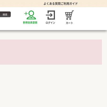
よくある質問
ご利用ガイド
お得な定期便
新規会員登録
ログイン
カート
・たれ
。
家グッズ
り・食器
プーン