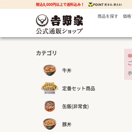
税込8,000円以上で送料込み！
商品を探す
価格
～
牛丼の
3
丼もの
5
牛丼の具
7
豚丼の具
カテゴリ
焼鶏丼の具
親子丼の具
牛丼
牛焼肉の具
定番セット商品
カレー
缶飯(非常食)
カレー・ハヤシ
豚丼