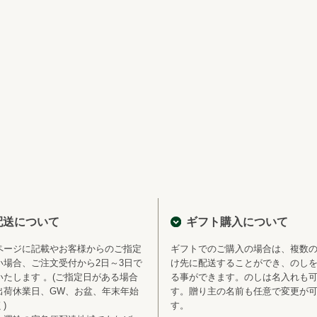
配送について
ギフト購入について
ページに記載やお客様からのご指定
ギフトでのご購入の場合は、複数
い場合、ご注文受付から2日～3日で
け先に配送することができ、のし
いたします 。(ご指定日がある場合
る事ができます。のしは名入れも
出荷休業日、GW、お盆、年末年始
す。贈り主の名前も任意で変更が
)
す。