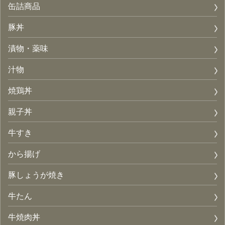
缶詰商品
豚丼
漬物・薬味
汁物
焼鶏丼
親子丼
牛すき
から揚げ
豚しょうが焼き
牛たん
牛焼肉丼