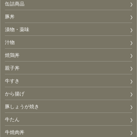
缶詰商品
豚丼
漬物・薬味
汁物
焼鶏丼
親子丼
牛すき
から揚げ
豚しょうが焼き
牛たん
牛焼肉丼