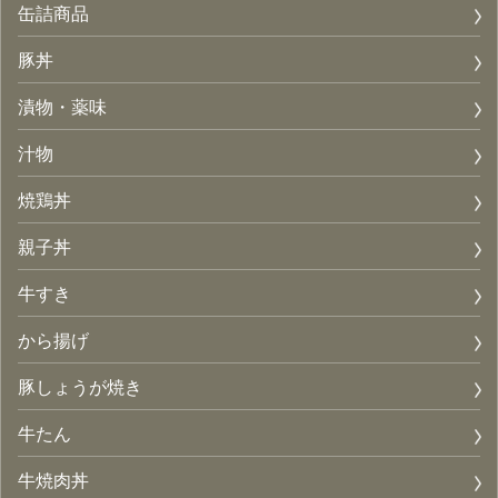
缶詰商品
豚丼
漬物・薬味
汁物
焼鶏丼
親子丼
牛すき
から揚げ
豚しょうが焼き
牛たん
牛焼肉丼