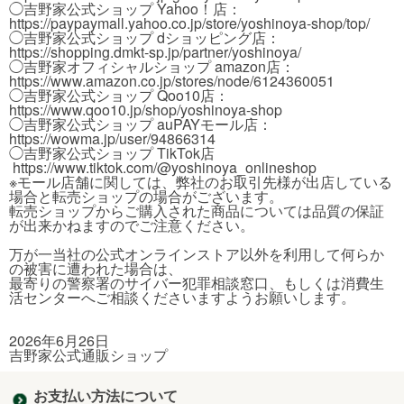
◯吉野家公式ショップ Yahoo！店：
https://paypaymall.yahoo.co.jp/store/yoshinoya-shop/top/
◯吉野家公式ショップ dショッピング店：
https://shopping.dmkt-sp.jp/partner/yoshinoya/
◯吉野家オフィシャルショップ amazon店：
https://www.amazon.co.jp/stores/node/6124360051
◯吉野家公式ショップ Qoo10店：
https://www.qoo10.jp/shop/yoshinoya-shop
◯吉野家公式ショップ auPAYモール店：
https://wowma.jp/user/94866314
◯吉野家公式ショップ TikTok店
https://www.tiktok.com/@yoshinoya_onlineshop
※モール店舗に関しては、弊社のお取引先様が出店している
場合と転売ショップの場合がございます。
転売ショップからご購入された商品については品質の保証
が出来かねますのでご注意ください。
万が一当社の公式オンラインストア以外を利用して何らか
の被害に遭われた場合は、
最寄りの警察署のサイバー犯罪相談窓口、もしくは消費生
活センターへご相談くださいますようお願いします。
2026年6月26日
吉野家公式通販ショップ
お支払い方法について