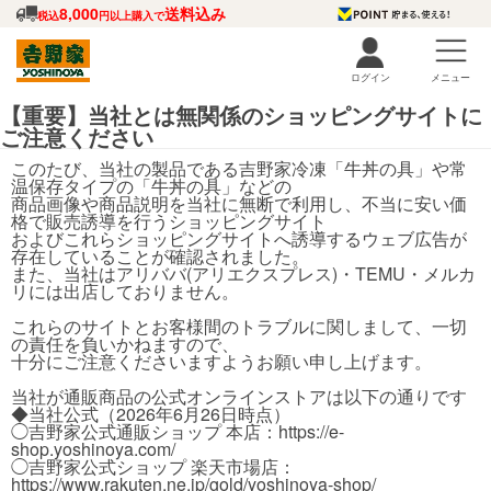
8,000
送料込み
税込
円以上購入で
ログイン
メニュー
【重要】当社とは無関係のショッピングサイトに
ご注意ください
このたび、当社の製品である吉野家冷凍「牛丼の具」や常
温保存タイプの「牛丼の具」などの
商品画像や商品説明を当社に無断で利用し、不当に安い価
格で販売誘導を行うショッピングサイト
およびこれらショッピングサイトへ誘導するウェブ広告が
存在していることが確認されました。
また、当社はアリババ(アリエクスプレス)・TEMU・メルカ
リには出店しておりません。
これらのサイトとお客様間のトラブルに関しまして、一切
の責任を負いかねますので、
十分にご注意くださいますようお願い申し上げます。
当社が通販商品の公式オンラインストアは以下の通りです
◆当社公式（2026年6月26日時点）
◯吉野家公式通販ショップ 本店：https://e-
shop.yoshinoya.com/
◯吉野家公式ショップ 楽天市場店：
https://www.rakuten.ne.jp/gold/yoshinoya-shop/