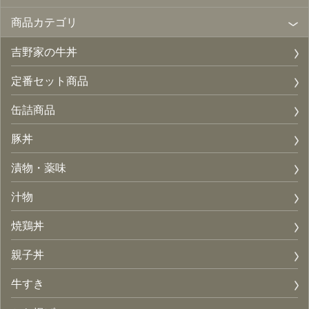
商品カテゴリ
吉野家の牛丼
定番セット商品
缶詰商品
豚丼
漬物・薬味
汁物
焼鶏丼
親子丼
牛すき