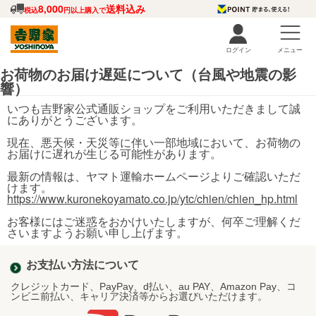
8,000
送料込み
税込
円以上購入で
ログイン
メニュー
お荷物のお届け遅延について（台風や地震の影
響）
いつも吉野家公式通販ショップをご利用いただきまして誠
にありがとうございます。
現在、悪天候・天災等に伴い一部地域において、お荷物の
お届けに遅れが生じる可能性があります。
最新の情報は、ヤマト運輸ホームページよりご確認いただ
けます。
https://www.kuronekoyamato.co.jp/ytc/chien/chien_hp.html
お客様にはご迷惑をおかけいたしますが、何卒ご理解くだ
さいますようお願い申し上げます。
お支払い方法について
クレジットカード、PayPay、d払い、au PAY、Amazon Pay、コ
ンビニ前払い、キャリア決済等からお選びいただけます。