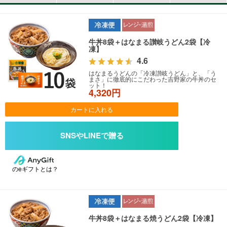
牛丼8袋＋はなまる讃岐うどん2袋【冷
凍】
4.6
はなまるうどんの「冷凍讃岐うどん」と、「う
まさ」に徹底的にこだわった吉野家の牛丼のセ
ット！
4,320円
カートに入れる
のeギフトとは？
牛丼8袋＋はなまる焼うどん2袋【冷凍】