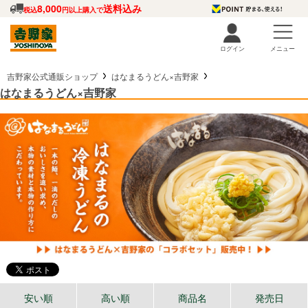
8,000
送料込み
税込
円以上購入で
ログイン
メニュー
吉野家公式通販ショップ
はなまるうどん×吉野家
はなまるうどん×吉野家
安い順
高い順
商品名
発売日