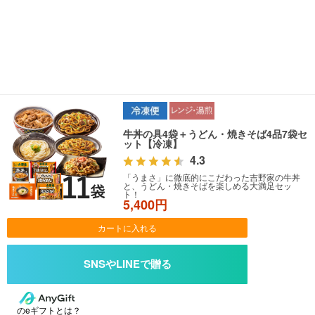
牛丼の具4袋＋うどん・焼きそば4品7袋セ
ット【冷凍】
4.3
「うまさ」に徹底的にこだわった吉野家の牛丼
と、うどん・焼きそばを楽しめる大満足セッ
ト！
5,400円
カートに入れる
のeギフトとは？