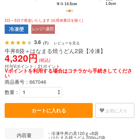
2日～3日で発送いたします (出荷休業日を除く)
3.6
（7）
レビューを見る
牛丼8袋＋はなまる焼うどん2袋【冷凍】
4,320円
(税込)
付与Vポイント：
21ポイント
Vポイントを利用する場合は
コチラ
から手続きしてくださ
い
商品番号：
667046
数量：
カートに入れる
お気に入り
・冷凍牛丼の具120ｇ×8袋
内容量
・はなまる焼うどん200g×2袋