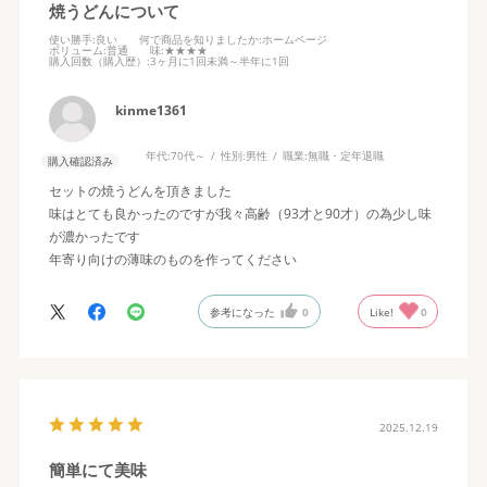
焼うどんについて
使い勝手
:良い
何で商品を知りましたか
:ホームページ
ボリューム
:普通
味
:★★★★
購入回数（購入歴）
:3ヶ月に1回未満～半年に1回
kinme1361
年代:
70代～
性別:
男性
職業:
無職・定年退職
購入確認済み
セットの焼うどんを頂きました
味はとても良かったのですが我々高齢（93才と90才）の為少し味
が濃かったです
年寄り向けの薄味のものを作ってください
参考になった
0
Like!
0
2025.12.19
簡単にて美味