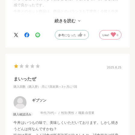
感で良かったです。
牛丼とのセット商品は、商品とのバランスも丁度良く今後も牛丼
とのコラボセット商品を増やして頂きたいです。
続きを読む
リピしようとしたら売り切れだったのが残念でした。
参考になった
0
Like!
0
2025.8.25
まいったぜ
購入回数（購入歴）
:月に1回未満～3ヶ月に1回
ギブソン
年代:
70代～
性別:
男性
職業:
自営業
購入確認済み
牛丼はいつもの味で、美味しくいただいております。しかし焼き
うどんは何なんですかね？