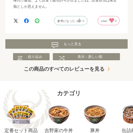
味付け最低、よく試食で販売許可が出ましたね。試食担当は味音
痴としか思えません。
参考になった
0
Like!
0
もっと見る
絞り込み
表示：新しい順
この商品のすべてのレビューを見る
カテゴリ
定番セット商品
吉野家の牛丼
豚丼
缶詰