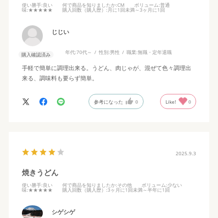
使い勝手
:良い
何で商品を知りましたか
:CM
ボリューム
:普通
味
:★★★★★
購入回数（購入歴）
:月に1回未満～3ヶ月に1回
じじい
年代:
70代～
性別:
男性
職業:
無職・定年退職
購入確認済み
手軽で簡単に調理出来る。うどん、肉じゃが、混ぜて色々調理出
来る、調味料も要らず簡単。
参考になった
0
Like!
0
2025.9.3
焼きうどん
使い勝手
:良い
何で商品を知りましたか
:その他
ボリューム
:少ない
味
:★★★★★
購入回数（購入歴）
:3ヶ月に1回未満～半年に1回
シゲシゲ