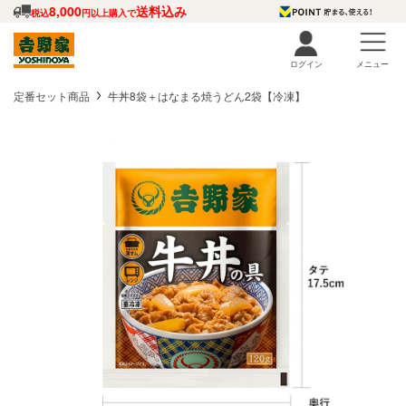
8,000
送料込み
税込
円以上購入で
ログイン
メニュー
定番セット商品
牛丼8袋＋はなまる焼うどん2袋【冷凍】