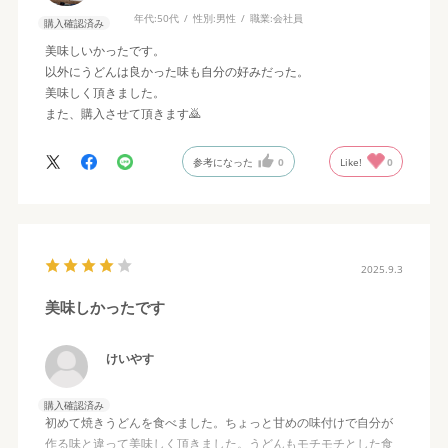
年代:
50代
性別:
男性
職業:
会社員
購入確認済み
美味しいかったです。
以外にうどんは良かった味も自分の好みだった。
美味しく頂きました。
また、購入させて頂きます🙇
参考になった
0
Like!
0
2025.9.3
美味しかったです
けいやす
購入確認済み
初めて焼きうどんを食べました。ちょっと甘めの味付けで自分が
作る味と違って美味しく頂きました。うどんもモチモチとした食