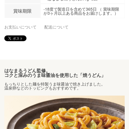
-18度で製造日を含めて365日 （ 賞味期限
賞味期限
が3ヶ月以上ある商品をお届けします。）
お支払いについて
配送について
はなまるうどん監修。
コクと深みのうま味醤油を使用した「焼うどん」
もっちりとした麺を特製うま味醤油で焼き上げました。
温泉卵などのトッピングもおすすめです。