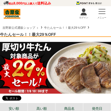
8,000
送料込み
税込
円以上購入で
ログイン
メニュー
吉野家公式通販ショップ
牛たんセール！！最大29％OFF
牛たんセール！！最大29％OFF
安い順
高い順
商品名
発売日