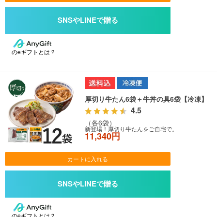
のeギフトとは？
厚切り牛たん6袋＋牛丼の具6袋【冷凍】
4.5
（各6袋）
新登場！厚切り牛たんをご自宅で。
11,340円
カートに入れる
のeギフトとは？